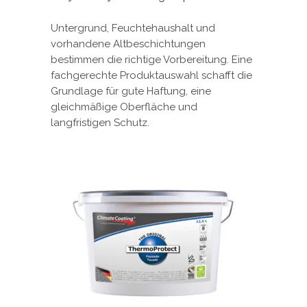
Untergrund, Feuchtehaushalt und
vorhandene Altbeschichtungen
bestimmen die richtige Vorbereitung. Eine
fachgerechte Produktauswahl schafft die
Grundlage für gute Haftung, eine
gleichmäßige Oberfläche und
langfristigen Schutz.
Dieses
Produkt
weist
mehrere
Varianten
auf.
Die
Optionen
können
auf
der