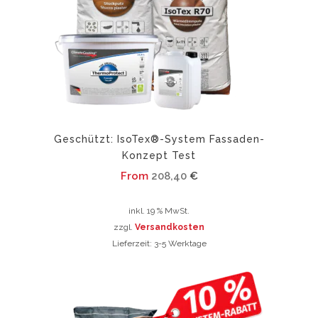
Optionen
können
auf
der
Produktseite
gewählt
werden
Geschützt: IsoTex®-System Fassaden-
Konzept Test
From
208,40
€
inkl. 19 % MwSt.
zzgl.
Versandkosten
Lieferzeit:
3-5 Werktage
Dieses
Produkt
weist