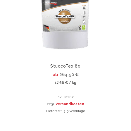
Die
auf.
Optionen
Die
können
Optionen
auf
können
der
auf
Produktseite
der
gewählt
Produktsei
werden
gewählt
werden
StuccoTex 80
ab
264,90
€
17,66
€
kg
/
inkl. MwSt.
zzgl.
Versandkosten
Lieferzeit:
3-5 Werktage
Dieses
Produkt
Dieses
weist
Produkt