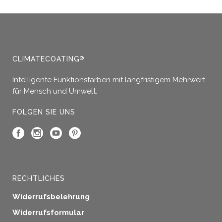
Produkt
weist
mehrere
Varianten
auf.
Die
CLIMATECOATING
®
Optionen
Intelligente Funktionsfarben mit langfristigem Mehrwert
können
für Mensch und Umwelt.
auf
der
FOLGEN SIE UNS
Produktseite
gewählt
werden
RECHTLICHES
Widerrufsbelehrung
Widerrufsformular