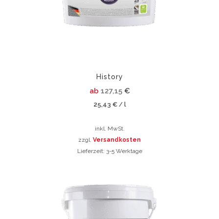
auf
können
der
auf
Produktseite
der
gewählt
Produktsei
werden
gewählt
werden
History
ab
127,15
€
25,43
€
l
/
inkl. MwSt.
zzgl.
Versandkosten
Lieferzeit:
3-5 Werktage
Dieses
Produkt
Dieses
weist
Produkt
mehrere
weist
Varianten
mehrere
auf.
Varianten