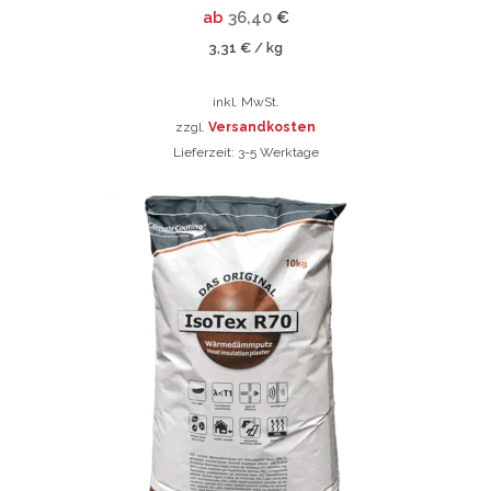
ab
36,40
€
3,31
€
kg
/
inkl. MwSt.
zzgl.
Versandkosten
Lieferzeit:
3-5 Werktage
Dieses
Produkt
Dieses
weist
Produkt
mehrere
weist
Varianten
mehrere
auf.
Varianten
Die
auf.
Optionen
Die
können
Optionen
auf
können
der
auf
Produktseite
der
gewählt
Produktsei