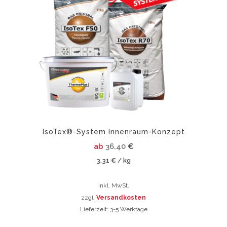
mehrere
Varianten
auf.
Die
Optionen
können
auf
der
Produktsei
gewählt
werden
IsoTex®-System Innenraum-Konzept
ab
36,40
€
3,31
€
kg
/
inkl. MwSt.
zzgl.
Versandkosten
Lieferzeit:
3-5 Werktage
Dieses