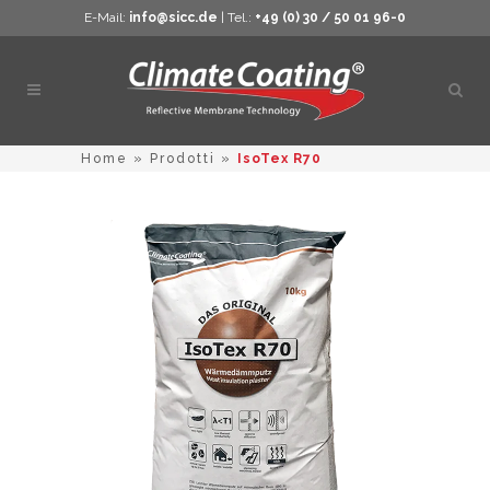
E-Mail:
info@sicc.de
| Tel.:
+49 (0) 30 / 50 01 96-0
Apri
ricer
Home
»
Prodotti
»
IsoTex R70