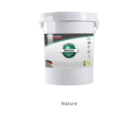
Questo
Le
prodotto
opzioni
ha
possono
più
essere
varianti.
scelte
Le
nella
opzioni
pagina
possono
del
essere
prodotto
scelte
nella
pagina
del
prodotto
Nature
Questo
prodotto
Questo
ha
prodotto
più