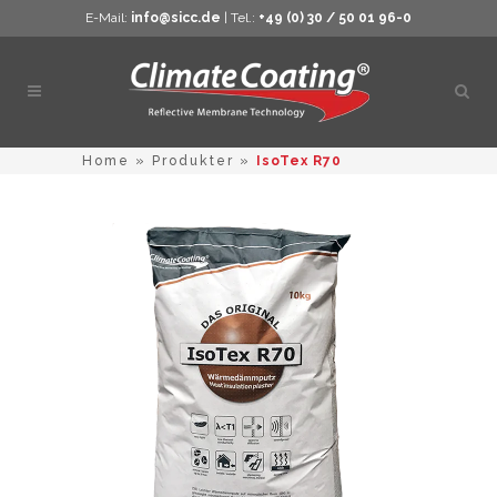
E-Mail:
info@sicc.de
| Tel.:
+49 (0) 30 / 50 01 96-0
Öppn
sökn
Home
»
Produkter
»
IsoTex R70