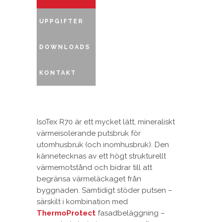
UPPGIFTER
DOWNLOADS
KONTAKT
IsoTex R70 är ett mycket lätt, mineraliskt
värmeisolerande putsbruk för
utomhusbruk (och inomhusbruk). Den
kännetecknas av ett högt strukturellt
värmemotstånd och bidrar till att
begränsa värmeläckaget från
byggnaden. Samtidigt stöder putsen –
särskilt i kombination med
ThermoProtect
fasadbeläggning –