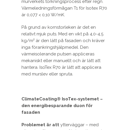
murverkets torkningsprocess efter regn.
Värmeledningsförmågan T1 för Isotex R70
är 0,077 < 0,10 W/mK.
På grund av kornstorleken är det en
relativt mjuk puts. Med en vikt på 4,0-4,5
kg/m² är den lätt på fasaden och kräver
inga förankringshjälpmedel. Den
värmeisolerande putsen appliceras
mekaniskt eller manuellt och är lätt att
hantera. IsoTex R70 är lätt att applicera
med murslev eller spruta.
ClimateCoating® IsoTex-systemet –
den energibesparande duon för
fasaden
Problemet är att
ytterväggar – med