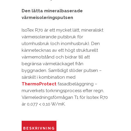
Den lätta mineralbaserade
värmeisoleringsputsen
IsoTex R70 är ett mycket lätt, mineraliskt
värmeisolerande putsbruk för
utomhusbruk (och inomhusbruk). Den
kännetecknas av ett högt strukturellt
värmemotstånd och bidrar till att
begränsa värmeläckaget från
byggnaden. Samtidigt stöder putsen –
särskilt i kombination med
ThermoProtect
fasadbeläggning –
murverkets torkningsprocess efter regn.
Värmeledningsförmågan T1 för Isotex R70
är 0,077 < 0,10 W/mK.
BESKRIVNING