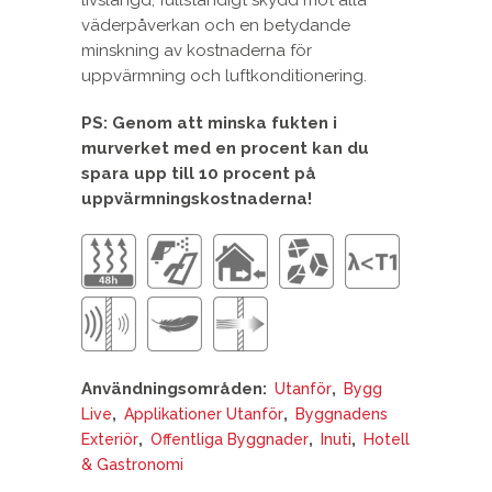
livslängd, fullständigt skydd mot alla
väderpåverkan och en betydande
minskning av kostnaderna för
uppvärmning och luftkonditionering.
PS: Genom att minska fukten i
murverket med en procent kan du
spara upp till 10 procent på
uppvärmningskostnaderna!
Användningsområden:
,
Utanför
Bygg
,
,
Live
Applikationer Utanför
Byggnadens
,
,
,
Exteriör
Offentliga Byggnader
Inuti
Hotell
& Gastronomi