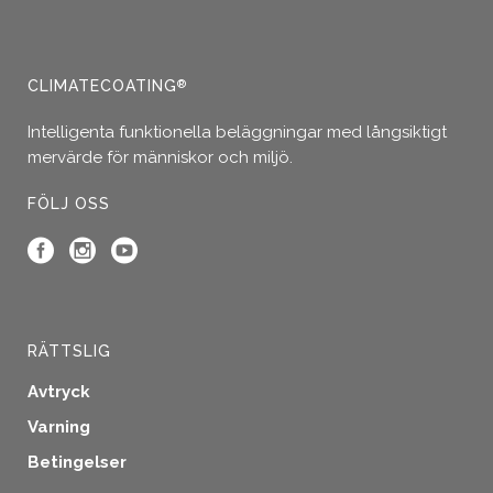
olika
alternativen
kan
väljas
CLIMATECOATING
®
på
produktsidan
Intelligenta funktionella beläggningar med långsiktigt
mervärde för människor och miljö.
FÖLJ OSS
RÄTTSLIG
Avtryck
Varning
Betingelser