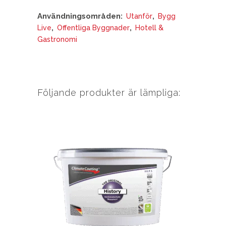
Användningsområden:
,
Utanför
Bygg
,
,
Live
Offentliga Byggnader
Hotell &
Gastronomi
Följande produkter är lämpliga:
Den
här
produkten
har
flera
varianter.
De
olika
alternativ
kan