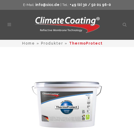
E-Mail:
info@sicc.de
| Tel.:
+49 (0) 30 / 50 01 96-0
Öppn
sökn
Home
»
Produkter
»
ThermoProtect