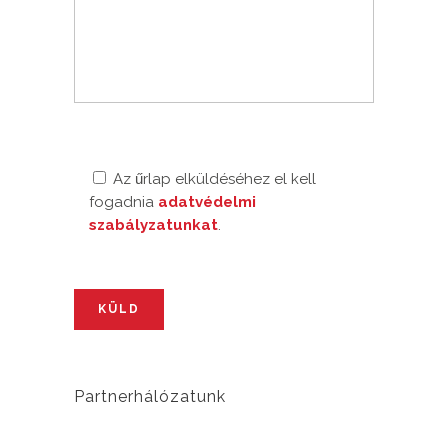
Please leave this field empty.
Az űrlap elküldéséhez el kell
fogadnia
adatvédelmi
szabályzatunkat
.
Partnerhálózatunk