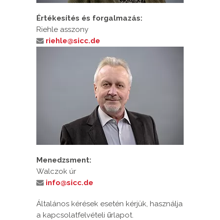
Értékesítés és forgalmazás:
Riehle asszony
riehle@sicc.de
Menedzsment:
Walczok úr
info@sicc.de
Általános kérések esetén kérjük, használja
a kapcsolatfelvételi űrlapot.