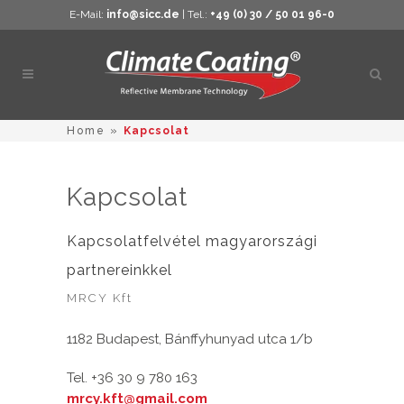
E-Mail:
info@sicc.de
| Tel.:
+49 (0) 30 / 50 01 96-0
Kere
megn
Home
»
Kapcsolat
Kapcsolat
Kapcsolatfelvétel magyarországi
partnereinkkel
MRCY Kft
1182 Budapest, Bánffyhunyad utca 1/b
Tel. +36 30 9 780 163
mrcy.kft@gmail.com