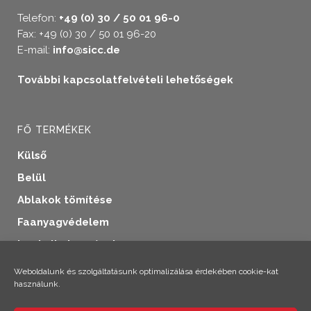
Telefon:
+49 (0) 30 / 50 01 96-0
Fax: +49 (0) 30 / 50 01 96-20
E-mail:
info@sicc.de
További kapcsolatfelvételi lehetőségek
FŐ TERMÉKEK
Külső
Belül
Ablakok tömítése
Faanyagvédelem
Ipari alkalmazások
További termékek
Weboldalunk és szolgáltatásunk optimalizálása érdekében cookie-kat
használunk.