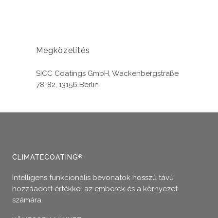
Megközelítés
SICC Coatings GmbH, Wackenbergstraße
78-82, 13156 Berlin
CLIMATECOATING
®
Intelligens funkcionális bevonatok hosszú távú
hozzáadott értékkel az emberek és a környezet
számára.