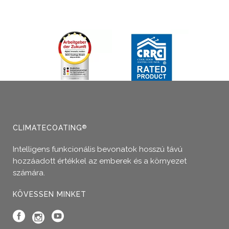
Ennek
a
terméknek
több
variációja
van.
A
változatok
a
termékoldalon
választhatók
CLIMATECOATING
®
ki
Intelligens funkcionális bevonatok hosszú távú
hozzáadott értékkel az emberek és a környezet
számára.
KÖVESSEN MINKET