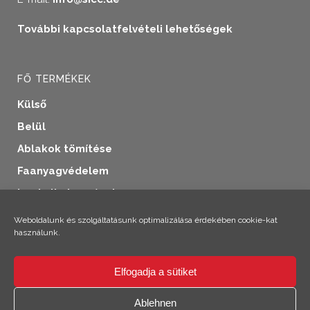
További kapcsolatfelvételi lehetőségek
FŐ TERMÉKEK
Külső
Belül
Ablakok tömítése
Faanyagvédelem
Ipari alkalmazások
További termékek
Weboldalunk és szolgáltatásunk optimalizálása érdekében cookie-kat
használunk.
Elfogadja a sütiket
×
Szia! Climo vagyok!
Ablehnen
© 2026 SICC Coatings GmbH