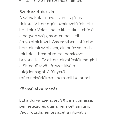
kb. 2,0-2,8 mm szemcse átmérő
Szerkezet és szín
A színvakolat durva szemcséjű, és
dekoratív, homogén szerkezetű felületet
hoz létre. Választhat a klasszikus fehér és
a nagyon szép, modern pasztell
árnyalatok közül. Amennyiben sötétebb
homlokzati színt akar, akkor fesse felül a
felületet ThermoProtect homlokzati
bevonattal. Ez a homlokzatfesték megőrzi
a StuccoTex 280 összes kiváló
tulajdonságát. A fényerő
referenciaértékeket nem kell betartani.
Könnyű alkalmazás
Ezt a durva szemcsét 3,5 bar nyomással
permetezik, és utána nem kell simítani.
Vagy rozsdamentes acél simítóval is