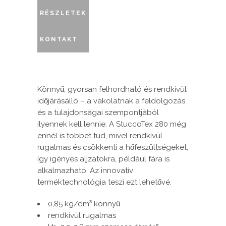
RÉSZLETEK
KONTAKT
Könnyű, gyorsan felhordható és rendkívül
időjárásálló – a vakolatnak a feldolgozás
és a tulajdonságai szempontjából
ilyennek kell lennie. A StuccoTex 280 még
ennél is többet tud, mivel rendkívül
rugalmas és csökkenti a hőfeszültségeket,
így igényes aljzatokra, például fára is
alkalmazható. Az innovatív
terméktechnológia teszi ezt lehetővé.
0,85 kg/dm³ könnyű
rendkívül rugalmas