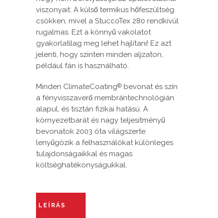
viszonyait. A külső termikus hőfeszültség
csökken, mivel a StuccoTex 280 rendkívül
rugalmas. Ezt a könnyű vakolatot
gyakorlatilag meg lehet hajlítani! Ez azt
jelenti, hogy szinten minden aljzaton,
például fán is használható.
Minden ClimateCoating
bevonat és szín
®
a fényvisszaverő membrántechnológián
alapul, és tisztán fizikai hatású. A
környezetbarát és nagy teljesítményű
bevonatok 2003 óta világszerte
lenyűgözik a felhasználókat különleges
tulajdonságaikkal és magas
költséghatékonyságukkal.
LEÍRÁS