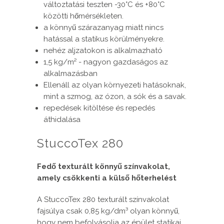
változtatási teszten -30°C és +80°C
közötti hőmérsékleten.
a könnyű szárazanyag miatt nincs
hatással a statikus körülményekre.
nehéz aljzatokon is alkalmazható
1,5 kg/m² - nagyon gazdaságos az
alkalmazásban
Ellenáll az olyan környezeti hatásoknak,
mint a szmog, az ózon, a sók és a savak.
repedések kitöltése és repedés
áthidalása
StuccoTex 280
Fedő texturált könnyű színvakolat,
amely csökkenti a külső hőterhelést
A StuccoTex 280 texturált színvakolat
fajsúlya csak 0,85 kg/dm³ olyan könnyű,
hogy nem befolyásolja az épület statikai