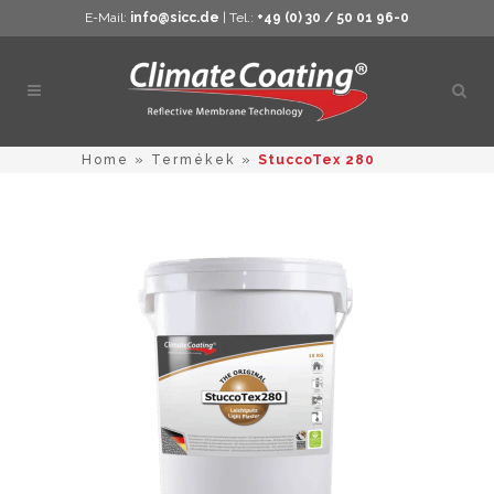
E-Mail:
info@sicc.de
| Tel.:
+49 (0) 30 / 50 01 96-0
Kere
megn
Home
»
Termékek
»
StuccoTex 280