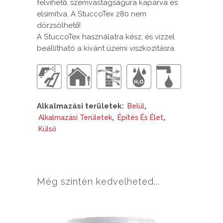
felvihető, szemvastagságúra kaparva és
elsimítva. A StuccoTex 280 nem
dörzsölhető!
A StuccoTex használatra kész, és vízzel
beállítható a kívánt üzemi viszkozitásra.
Alkalmazási területek:
,
Belül
,
,
Alkalmazási Területek
Építés És Élet
Külső
Még szintén kedvelheted...
Ennek
a