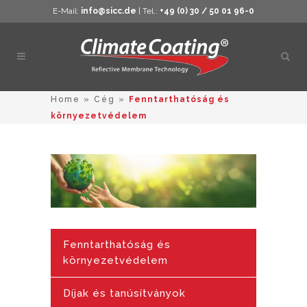
E-Mail:
info@sicc.de
| Tel.:
+49 (0) 30 / 50 01 96-0
Kere
megn
Home
»
Cég
»
Fenntarthatóság és
környezetvédelem
Fenntarthatóság és
környezetvédelem
Díjak és tanúsítványok