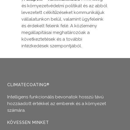
és környezetvédelmi politikát és az abból
levezetett célkitűzéseket kommunikáljuk
vállalatunkon belül, valamint ügyfeleink
és érdekelt feleink felé. A közlemény
megállapításai meghatározóak a
következtetések és a további
intézkedések szempontjából.
CLIMATECOATING
®
Intelligens funkcionális bevonatok hosszú távú
hozzáadott értékkel az emberek és a környezet
számára.
KÖVESSEN MINKET