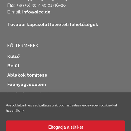
Fax: +49 (0) 30 / 50 01 96-20
E-mail:
info@sicc.de
További kapcsolatfelvételi lehetőségek
FŐ TERMÉKEK
Külső
Belül
Ablakok tömítése
Faanyagvédelem
Ipari alkalmazások
További termékek
Weboldalunk és szolgáltatásunk optimalizálása érdekében cookie-kat
használunk.
Elfogadja a sütiket
×