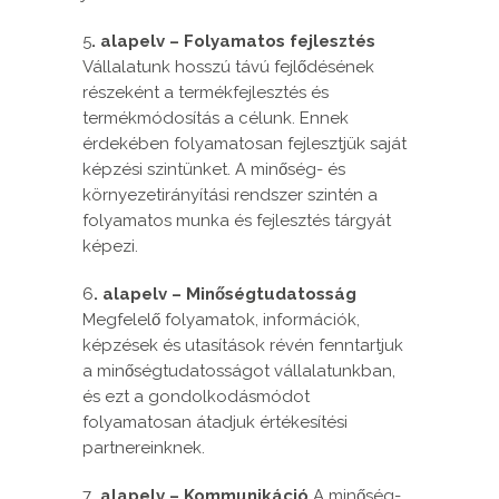
5
. alapelv – Folyamatos fejlesztés
Vállalatunk hosszú távú fejlődésének
részeként a termékfejlesztés és
termékmódosítás a célunk. Ennek
érdekében folyamatosan fejlesztjük saját
képzési szintünket. A minőség- és
környezetirányítási rendszer szintén a
folyamatos munka és fejlesztés tárgyát
képezi.
6
. alapelv – Minőségtudatosság
Megfelelő folyamatok, információk,
képzések és utasítások révén fenntartjuk
a minőségtudatosságot vállalatunkban,
és ezt a gondolkodásmódot
folyamatosan átadjuk értékesítési
partnereinknek.
7
. alapelv – Kommunikáció
A minőség-