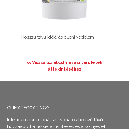
Hosszú távú időjárás elleni védelem
<< Vissza az alkalmazási területek
áttekintéséhez
CLIMATECOATING
®
Intelligens funkcionális bevonatok hosszú távú
hozzáadott értékkel az emberek és a környezet