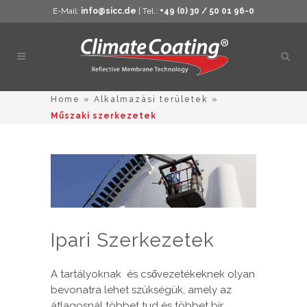
E-Mail:
info@sicc.de
| Tel.:
+49 (0) 30 / 50 01 96-0
Kere
megn
Home
»
Alkalmazási területek
»
Műszaki szerkezetek
Ipari Szerkezetek
A tartályoknak és csővezetékeknek olyan
bevonatra lehet szükségük, amely az
átlagosnál többet tud és többet bír.