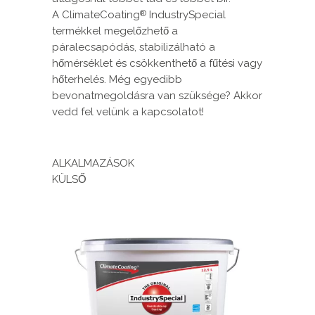
A ClimateCoating
IndustrySpecial
®
termékkel megelőzhető a
páralecsapódás, stabilizálható a
hőmérséklet és csökkenthető a fűtési vagy
hőterhelés. Még egyedibb
bevonatmegoldásra van szüksége? Akkor
vedd fel velünk a kapcsolatot!
ALKALMAZÁSOK
KÜLSŐ