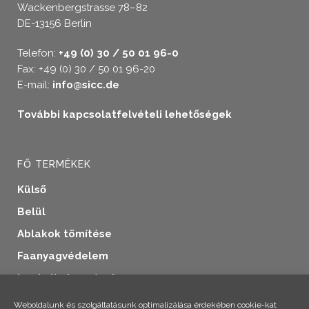
Wackenbergstrasse 78–82
DE-13156 Berlin
Telefon:
+49 (0) 30 / 50 01 96-0
Fax: +49 (0) 30 / 50 01 96-20
E-mail:
info@sicc.de
További kapcsolatfelvételi lehetőségek
FŐ TERMÉKEK
Külső
Belül
Ablakok tömítése
Faanyagvédelem
Ipari alkalmazások
További termékek
Weboldalunk és szolgáltatásunk optimalizálása érdekében cookie-kat