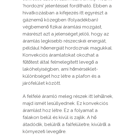
‘hordozni’ jelentéssel fordítható. Ebben a
hivatkozásban a kifejezés itt egyrészt a
gáznemű közegben (folyadékban)
végbemenő fizikai áramlási mozgást,
másrészt azt a jelenséget jelöli, hogy az
áramlás legkisebb részecskéi energiát,
például hőenergiát hordoznak magukkal.
Konvekciós áramlatokat okozhat a
fűtőtest által felmelegített levegő a
lakóhelyiségben, ami hőmérséklet-
különbséget hoz létre a plafon és a
járófelület között.
A felfelé áramló meleg részek itt lehűlnek,
majd ismét lesüllyednek. Ez konvekciós
áramlást hoz létre. Ez a folyamat a
falakon belül és kívül is zajlik. A hő
átadódik, belülről a falfelületre, kívülről a
környezeti levegőre.