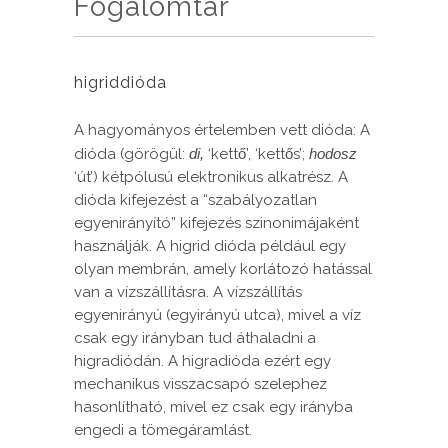
Fogalomtár
higriddióda
A hagyományos értelemben vett dióda: A
dióda (görögül:
di,
‘kettő’, ‘kettős’;
hodosz
‘út’) kétpólusú elektronikus alkatrész. A
dióda kifejezést a “szabályozatlan
egyenirányító” kifejezés szinonimájaként
használják. A higrid dióda például egy
olyan membrán, amely korlátozó hatással
van a vízszállításra. A vízszállítás
egyenirányú (egyirányú utca), mivel a víz
csak egy irányban tud áthaladni a
higradiódán. A higradióda ezért egy
mechanikus visszacsapó szelephez
hasonlítható, mivel ez csak egy irányba
engedi a tömegáramlást.