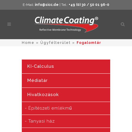
E-Mail:
info@sicc.de
| Tel.:
+49 (0) 30 / 50 01 96-0
Kere
megn
Home
»
Ügyfélterület
»
Fogalomtár
KI-Calculus
Médiatár
Hivatkozások
Építészeti emlékmű
Tanyasi ház