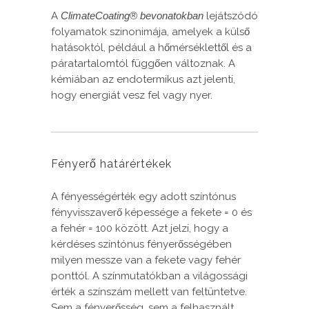
A
ClimateCoating®
bevonatokban
lejátszódó
folyamatok szinonimája, amelyek a külső
hatásoktól, például a hőmérséklettől és a
páratartalomtól függően változnak. A
kémiában az endotermikus azt jelenti,
hogy energiát vesz fel vagy nyer.
Fényerő határértékek
A fényességérték egy adott színtónus
fényvisszaverő képessége a fekete = 0 és
a fehér = 100 között. Azt jelzi, hogy a
kérdéses színtónus fényerősségében
milyen messze van a fekete vagy fehér
ponttól. A színmutatókban a világossági
érték a színszám mellett van feltüntetve.
Sem a fényerősség, sem a felhasznált