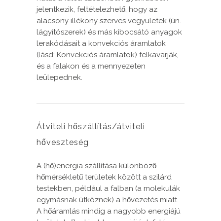
jelentkezik, feltételezhető, hogy az
alacsony illékony szerves vegyületek (ún.
lágyítószerek) és más kibocsátó anyagok
lerakódásait a konvekciós áramlatok
(lásd: Konvekciós áramlatok) felkavarják,
és a falakon és a mennyezeten
leülepednek.
Átviteli hőszállítás/átviteli
hőveszteség
A (hő)energia szállítása különböző
hőmérsékletű területek között a szilárd
testekben, például a falban (a molekulák
egymásnak ütköznek) a hővezetés miatt.
A hőáramlás mindig a nagyobb energiájú