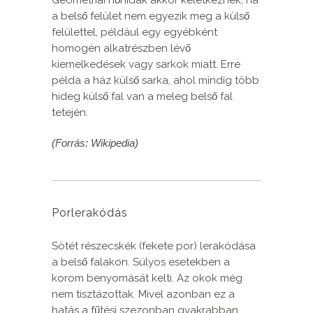
Geometriai hőhidak akkor keletkeznek, ha
a belső felület nem egyezik meg a külső
felülettel, például egy egyébként
homogén alkatrészben lévő
kiemelkedések vagy sarkok miatt. Erre
példa a ház külső sarka, ahol mindig több
hideg külső fal van a meleg belső fal
tetején.
(Forrás: Wikipedia)
Porlerakódás
Sötét részecskék (fekete por) lerakódása
a belső falakon. Súlyos esetekben a
korom benyomását kelti. Az okok még
nem tisztázottak. Mivel azonban ez a
hatás a fűtési szezonban gyakrabban