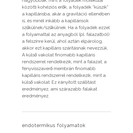
nagyobbak, mint a folyadék molekulái
közötti kohéziós erők, a folyadék “kúszik”
a kapillárisba, akár a gravitáció ellenében
is, és minél inkább a kapillárisok
szűkülnek/szűkülnek. Ha a folyadék ezzel
a folyamattal az anyagból (pl. falazatból)
a felszínre kerül, ahol aztán elpárolog,
akkor ezt kapilláris szárításnak nevezzük.
A külső vakolat finomabb kapilláris
rendszerrel rendelkezik, mint a falazat, a
fényvisszaverő membrán finomabb
kapilláris rendszerrel rendelkezik, mint a
külső vakolat. Ez irányított szállítást
eredményez, ami szárazabb falakat
eredményez.
endotermikus folyamatok