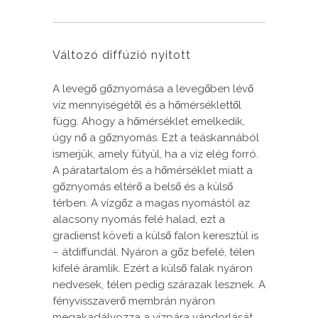
Változó diffúzió nyitott
A levegő gőznyomása a levegőben lévő
víz mennyiségétől és a hőmérséklettől
függ. Ahogy a hőmérséklet emelkedik,
úgy nő a gőznyomás. Ezt a teáskannából
ismerjük, amely fütyül, ha a víz elég forró.
A páratartalom és a hőmérséklet miatt a
gőznyomás eltérő a belső és a külső
térben. A vízgőz a magas nyomástól az
alacsony nyomás felé halad, ezt a
gradienst követi a külső falon keresztül is
– átdiffundál. Nyáron a gőz befelé, télen
kifelé áramlik. Ezért a külső falak nyáron
nedvesek, télen pedig szárazak lesznek. A
fényvisszaverő membrán nyáron
megakadályozza a vízpára vándorlását