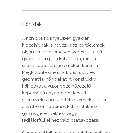
Hőhidak
A hőhíd (a köznyelvben gyakran
hideghídnak is nevezik) az építőelemek
olyan területe, amelyen keresztül a hő
gyorsabban jut a külvilágba, mint a
szomszédos építőelemeken keresztül.
Megkülönböztetünk konstruktív és
geometriai hőhidakat. A konstruktív
hőhidakat a különböző hővezető
képességű anyagokból készült
szerkezetek hozzák létre. Ilyenek például
a vasbeton födémek külső falakhoz,
gyűrűs gerendákhoz vagy
radiátorfülkékhez való csatlakozása.