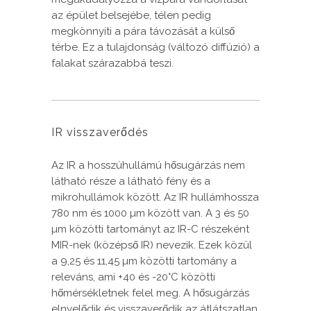
az épület belsejébe, télen pedig
megkönnyíti a pára távozását a külső
térbe. Ez a tulajdonság (változó diffúzió) a
falakat szárazabbá teszi.
IR visszaverődés
Az IR a hosszúhullámú hősugárzás nem
látható része a látható fény és a
mikrohullámok között. Az IR hullámhossza
780 nm és 1000 µm között van. A 3 és 50
µm közötti tartományt az IR-C részeként
MIR-nek (középső IR) nevezik. Ezek közül
a 9,25 és 11,45 µm közötti tartomány a
releváns, ami +40 és -20°C közötti
hőmérsékletnek felel meg. A hősugárzás
elnyelődik és visszaverődik az átlátszatlan