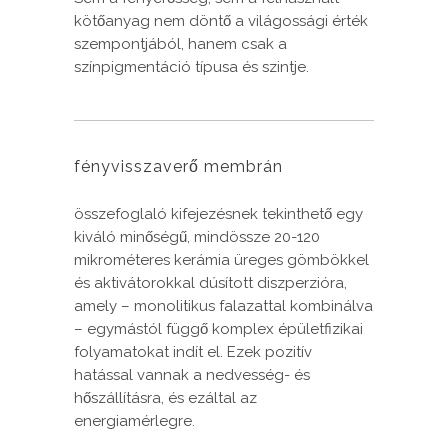
kötőanyag nem döntő a világossági érték
szempontjából, hanem csak a
színpigmentáció típusa és szintje.
fényvisszaverő membrán
összefoglaló kifejezésnek tekinthető egy
kiváló minőségű, mindössze 20-120
mikrométeres kerámia üreges gömbökkel
és aktivátorokkal dúsított diszperzióra,
amely – monolitikus falazattal kombinálva
– egymástól függő komplex épületfizikai
folyamatokat indít el. Ezek pozitív
hatással vannak a nedvesség- és
hőszállításra, és ezáltal az
energiamérlegre.