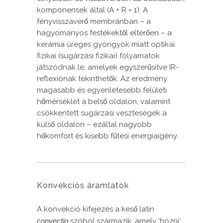
komponensek által (A + R = 1). A
fényvisszaverő membránban – a
hagyományos festékektől eltérően – a
kerámia üreges gyöngyök miatt optikai
fizikai (sugárzási fizikai) folyamatok
játszódnak le, amelyek egyszerűsítve IR-
reflexiónak tekinthetők. Az eredmény
magasabb és egyenletesebb felületi
hőmérséklet a belső oldalon, valamint
csökkentett sugárzási veszteségek a
külső oldalon – ezáltal nagyobb
hőkomfort és kisebb fűtési energiaigény.
Konvekciós áramlatok
A konvekció kifejezés a késő latin
convectio
szóból származik, amely ‘hozni’,