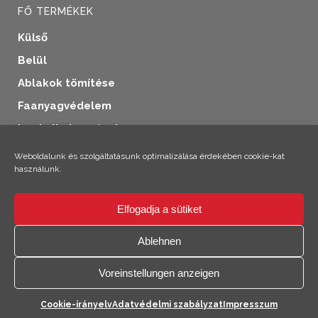
FŐ TERMÉKEK
Külső
Belül
Ablakok tömítése
Faanyagvédelem
Ipari alkalmazások
További termékek
Weboldalunk és szolgáltatásunk optimalizálása érdekében cookie-kat
használunk.
Elfogadja a sütiket
×
Szia! Climo vagyok!
Ablehnen
© 2026 SICC Coatings GmbH
Voreinstellungen anzeigen
Kapcsolati
Cookie-irányelv
Adatvédelmi szabályzat
Impresszum
lehetőségek