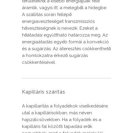
területekről a kisebb energiájúak felé
áramlik, vagyis itt: a melegből a hidegbe.
A szállítás során fellépő
energiaveszteséget transzmissziós
hőveszteségnek is nevezik. Ezeket a
hőátadási együttható határozza meg. Az
energiaátadás egyéb formái a konvekció
és a sugárzás. Az áteresztés csökkenthető
a homlokzatra érkező sugárzás
csökkentésével.
Kapilláris szárítás
A kapillaritás a folyadékok viselkedésére
utal a kapillárisokban, más néven
hajszálcsövekben. Ha a folyadék és a
kapilláris fal közötti tapadási erők