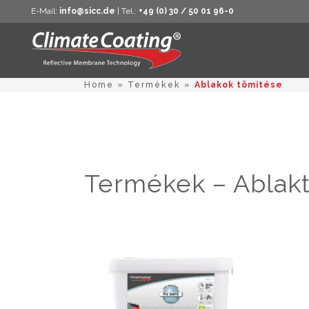
E-Mail:
info@sicc.de
| Tel.:
+49 (0) 30 / 50 01 96-0
Home
»
Termékek
»
Ablakok tömítése
Termékek – Ablak
Ennek
a
termékne
több
variációja
van.
A