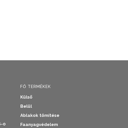
FŐ TERMÉKEK
Külső
Belül
Ablakok tömítése
6-0
Faanyagvédelem