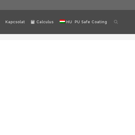
Keresés
Kapcsolat
Calculus
HU
PU Safe Coating
megnyitá