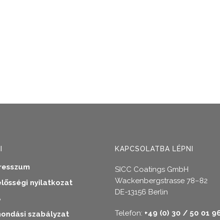
k
dalon
tók
I
KAPCSOLATBA LÉPNI
resszum
SICC Coatings GmbH
Wackenbergstrasse 78–82
elősségi nyilatkozat
DE-13156 Berlin
B
Telefon:
+49 (0) 30 / 50 01 9
ondási szabályzat