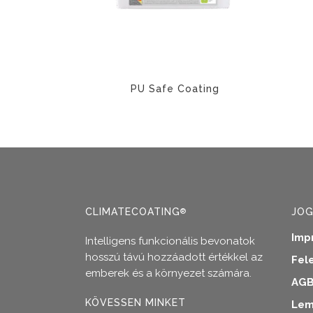
változato
a
termékol
választha
ki
PU Safe Coating
Ennek
a
terméknek
több
variációja
van.
CLIMATECOATING
JOG
®
A
változatok
Imp
Intelligens funkcionális bevonatok
a
hosszú távú hozzáadott értékkel az
Fel
termékoldalon
emberek és a környezet számára.
választhatók
AG
ki
KÖVESSEN MINKET
Lem