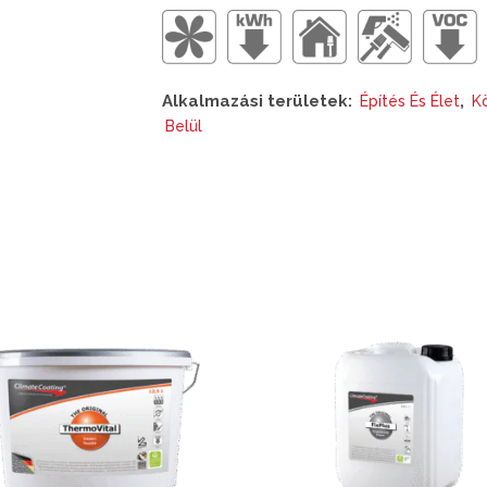
Alkalmazási területek:
,
Építés És Élet
K
Belül
Ennek
a
k
terméknek
több
variációja
van.
A
k
változatok