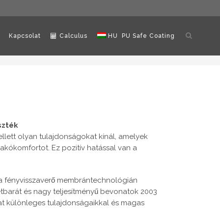
Keresés
Kapcsolat
Calculus
HU
PU Safe Coating
megnyitá
szték
llett olyan tulajdonságokat kínál, amelyek
 lakókomfortot. Ez pozitív hatással van a
 a fényvisszaverő membrántechnológián
ezetbarát és nagy teljesítményű bevonatok 2003
kat különleges tulajdonságaikkal és magas