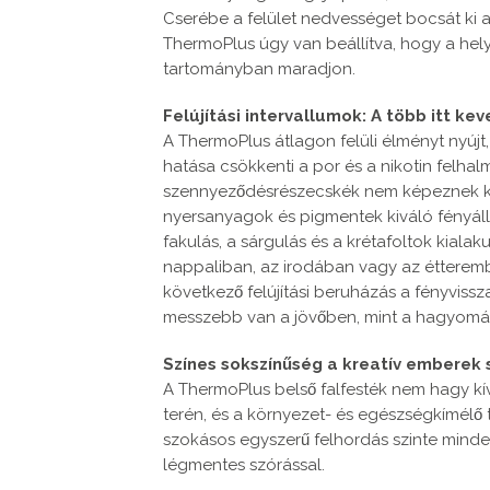
Cserébe a felület nedvességet bocsát ki a 
ThermoPlus úgy van beállítva, hogy a helyi
tartományban maradjon.
Felújítási intervallumok: A több itt ke
A ThermoPlus átlagon felüli élményt nyújt, 
hatása csökkenti a por és a nikotin felha
szennyeződésrészecskék nem képeznek kémi
nyersanyagok és pigmentek kiváló fényáll
fakulás, a sárgulás és a krétafoltok kialak
nappaliban, az irodában vagy az éttere
következő felújítási beruházás a fényvi
messzebb van a jövőben, mint a hagyomán
Színes sokszínűség a kreatív emberek
A ThermoPlus belső falfesték nem hagy kív
terén, és a környezet- és egészségkímélő 
szokásos egyszerű felhordás szinte minden
légmentes szórással.