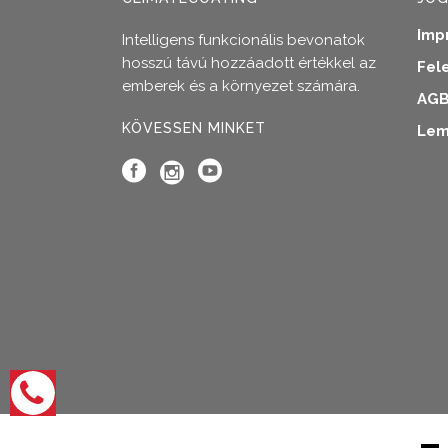
Imp
Intelligens funkcionális bevonatok
hosszú távú hozzáadott értékkel az
Fel
emberek és a környezet számára.
AG
KÖVESSEN MINKET
Lem
Kapcsolati
lehetőségek
megnyitása