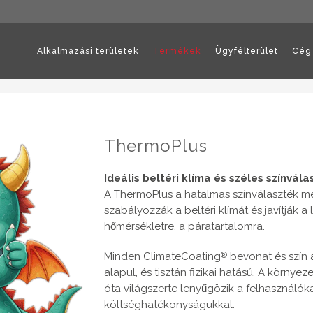
Alkalmazási területek
Termékek
Ügyfélterület
Cég
ThermoPlus
Ideális beltéri klíma és széles színvála
A ThermoPlus a hatalmas színválaszték me
szabályozzák a beltéri klímát és javítják a
hőmérsékletre, a páratartalomra.
Minden ClimateCoating
bevonat és szín
®
alapul, és tisztán fizikai hatású. A körny
óta világszerte lenyűgözik a felhasználó
költséghatékonyságukkal.