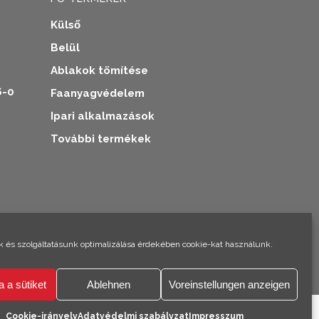
Külső
Belül
Ablakok tömítése
6-0
Faanyagvédelem
Ipari alkalmazások
További termékek
×
Szia! Climo vagyok!
 és szolgáltatásunk optimalizálása érdekében cookie-kat használunk.
a a sütiket
Ablehnen
Voreinstellungen anzeigen
Cookie-irányelv
Adatvédelmi szabályzat
Impresszum