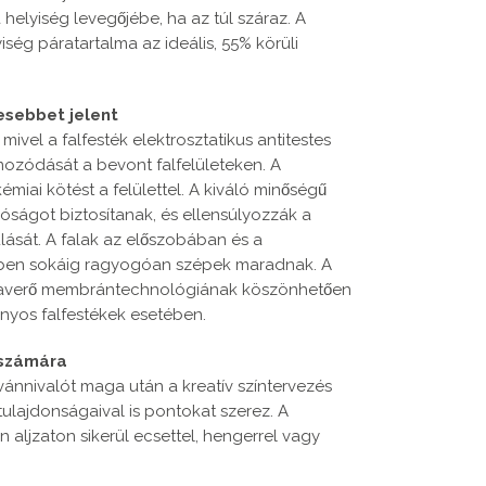
helyiség levegőjébe, ha az túl száraz. A
ség páratartalma az ideális, 55% körüli
vesebbet jelent
mivel a falfesték elektrosztatikus antitestes
lmozódását a bevont falfelületeken. A
ai kötést a felülettel. A kiváló minőségű
óságot biztosítanak, és ellensúlyozzák a
ulását. A falak az előszobában és a
mben sokáig ragyogóan szépek maradnak. A
sszaverő membrántechnológiának köszönhetően
yos falfestékek esetében.
 számára
ánnivalót maga után a kreatív színtervezés
tulajdonságaival is pontokat szerez. A
 aljzaton sikerül ecsettel, hengerrel vagy