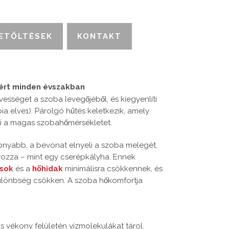
ETÖLTÉSEK
KONTAKT
tért minden évszakban
ességet a szoba levegőjéből, és kiegyenlíti
ia elve1). Párolgó hűtés keletkezik, amely
nti a magas szobahőmérsékletet.
sonyabb, a bevonat elnyeli a szoba melegét,
rozza – mint egy cserépkályha. Ennek
ások
és a
hőhidak
minimálisra csökkennek, és
tkülönbség csökken. A szoba hőkomfortja
s vékony felületén vízmolekulákat tárol.