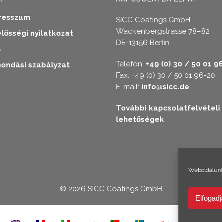
resszum
SICC Coatings GmbH
Wackenbergstrasse 78–82
elősségi nyilatkozat
DE-13156 Berlin
B
Telefon:
+49 (0) 30 / 50 01 9
ondási szabályzat
Fax: +49 (0) 30 / 50 01 96-20
E-mail:
info@sicc.de
További kapcsolatfelvételi
lehetőségek
Weboldalunk
© 2026 SICC Coatings GmbH
Elfogadj