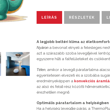
LEÍRÁS
RÉSZLETEK
L
A legjobb beltéri klíma az életkomfor
Nyáron
a bevonat elnyeli a felesleges nedv
azt a szárazabb szoba levegőjével (entróp
egyszerre hűti a falfelületeket és csökke
Télen
, amikor a levegő páratartalma alac
egyenletesen elvezeti és a szobába sugá
eredményeképpen a
konvekciós áraml
az alsó és felső rész közötti hőmérsékle
érezhetően megnő.
Optimális páratartalom a helyiségben
Ha a helyiség levegője párás, a ThermoPlu