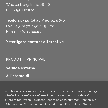
Wackenbergstraße 78 – 82
DE-13156 Berlino
Telefono:
+49 (0) 30 / 50 01 96-0
Fax: +49 (0) 30 / 50 01 96-20
E-mail:
info@sicc.de
Ytterligare contact alternative
PRODOTTI PRINCIPALI
Vernice esterna
All’interno di
Sigillatura delle finestre
Protezione del legno
Um Ihnen ein optimales Erlebnis zu bieten, verwenden wir Technologien
wie Cookies, um Geräteinformationen zu speichern bzw. darauf
Applicazioni industriali
zuzugreifen. Wenn Sie diesen Technologien zustimmen, können wir
Daten wie das Surfverhalten oder eindeutige IDs auf dieser Website
Altri prodotti