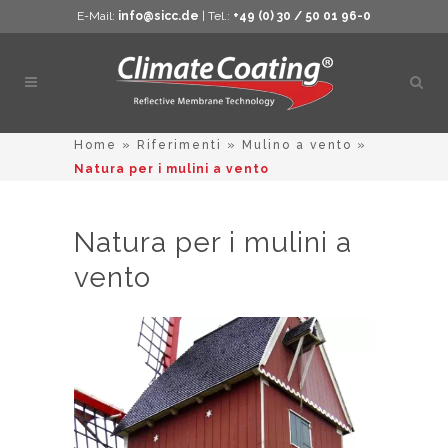
E-Mail:
info@sicc.de
| Tel.:
+49 (0) 30 / 50 01 96-0
Apri
ricer
Home
»
Riferimenti
»
Mulino a vento
»
Natura per i mulini a vento
Natura per i mulini a
vento