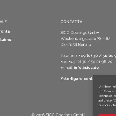
ALE
CONTATTA
ronta
SICC Coatings GmbH
Wackenbergstraße 78 – 82
claimer
DE-13156 Berlino
B
Telefono:
+49 (0) 30 / 50 01 
Fax: +49 (0) 30 / 50 01 96-20
E-mail:
info@sicc.de
Ytterligare contact alterna
Um Ihnen ei
um Gerätein
Technologie
auf dieser 
zurückziehe
© 2026 SICC Coatings GmbH