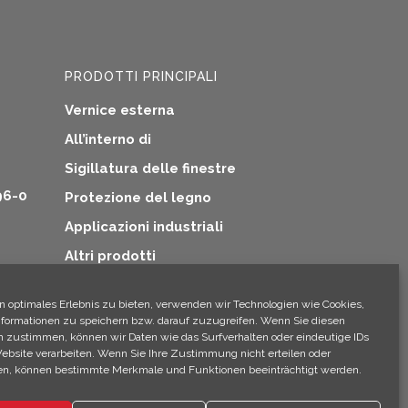
PRODOTTI PRINCIPALI
Vernice esterna
All’interno di
Sigillatura delle finestre
96-0
Protezione del legno
Applicazioni industriali
Altri prodotti
tive
n optimales Erlebnis zu bieten, verwenden wir Technologien wie Cookies,
formationen zu speichern bzw. darauf zuzugreifen. Wenn Sie diesen
n zustimmen, können wir Daten wie das Surfverhalten oder eindeutige IDs
×
Website verarbeiten. Wenn Sie Ihre Zustimmung nicht erteilen oder
Ehi! Sono Climo!
n, können bestimmte Merkmale und Funktionen beeinträchtigt werden.