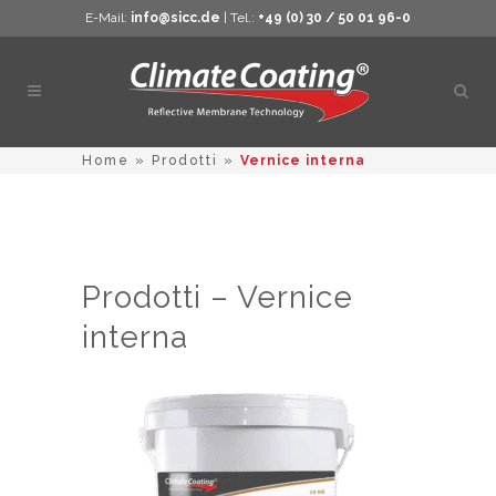
E-Mail:
info@sicc.de
| Tel.:
+49 (0) 30 / 50 01 96-0
Apri
ricer
Home
»
Prodotti
»
Vernice interna
Prodotti – Vernice
interna
Questo
prodotto
ha
più
varianti.