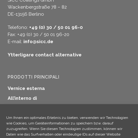
SICC Coatings GmbH
Wackenbergstraße 78 – 82
DE-13156 Berlino
Telefono:
+49 (0) 30 / 50 01 96-0
Fax: +49 (0) 30 / 50 01 96-20
E-mail:
info@sicc.de
Ytterligare contact alternative
PRODOTTI PRINCIPALI
Vernice esterna
All’interno di
Sigillatura delle finestre
Protezione del legno
Um Ihnen ein optimales Erlebnis zu bieten, verwenden wir Technologien
wie Cookies, um Geräteinformationen zu speichern bzw. darauf
Applicazioni industriali
zuzugreifen. Wenn Sie diesen Technologien zustimmen, können wir
Daten wie das Surfverhalten oder eindeutige IDs auf dieser Website
Altri prodotti