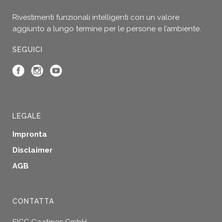
possono
Rivestimenti funzionali intelligenti con un valore
essere
aggiunto a lungo termine per le persone e l’ambiente.
scelte
nella
SEGUICI
pagina
del
prodotto
LEGALE
Impronta
Disclaimer
AGB
CONTATTA