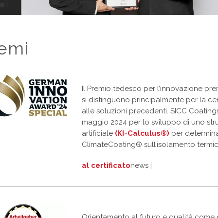
emi
Il Premio tedesco per l’innovazione premi
si distinguono principalmente per la cent
alle soluzioni precedenti. SICC Coating
maggio 2024 per lo sviluppo di uno str
artificiale
(KI-Calculus®)
per determinar
ClimateCoating® sull’isolamento termico 
al
certificato
news |
Orientamento al futuro e qualità come d