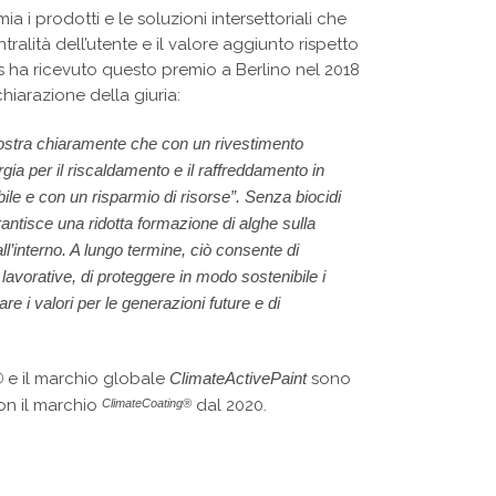
a i prodotti e le soluzioni intersettoriali che
ralità dell’utente e il valore aggiunto rispetto
s ha ricevuto questo premio a Berlino nel 2018
chiarazione della giuria:
stra chiaramente che con un rivestimento
ia per il riscaldamento e il raffreddamento in
 e con un risparmio di risorse”. Senza biocidi
ntisce una ridotta formazione di alghe sulla
ll’interno. A lungo termine, ciò consente di
 lavorative, di proteggere in modo sostenibile i
re i valori per le generazioni future e di
®
e il marchio globale
ClimateActivePaint
sono
con il marchio
dal 2020.
ClimateCoating®