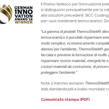
Il Premio tedesco per l’innovazione premi
si distinguono principalmente per la cent
alle soluzioni precedenti. SICC Coating
per i suoi rivestimenti termoceramici. Di
“La gamma di prodotti ThermoShield® dimo
termoceramico è possibile risparmiare energ
modo semplice, economicamente compatibile
dannosi per l’ambiente, ThermoShield® gara
facciata e previene la formazione di muffe a
risparmiare risorse materiali, energetiche e
costosi materiali da costruzione, di preserva
proteggere l’ambiente.”
Nota: il marchio europeo
ThermoShield
stati standardizzati a livello mondiale 
Comunicato stampa (PDF)