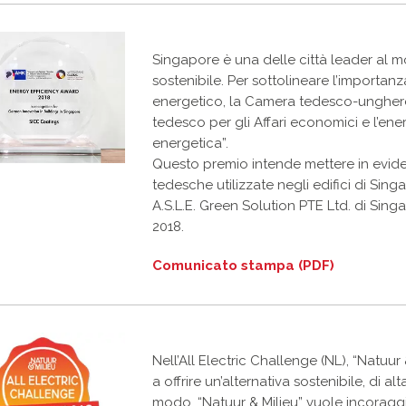
Singapore è una delle città leader al 
sostenibile. Per sottolineare l’importanza
energetico, la Camera tedesco-ungheres
tedesco per gli Affari economici e l’ener
energetica”.
Questo premio intende mettere in evide
tedesche utilizzate negli edifici di Sin
A.S.L.E. Green Solution PTE Ltd. di Sing
2018.
Comunicato stampa (PDF)
Nell’All Electric Challenge (NL), “Natuu
a offrire un’alternativa sostenibile, di al
modo, “Natuur & Milieu” vuole incoraggi