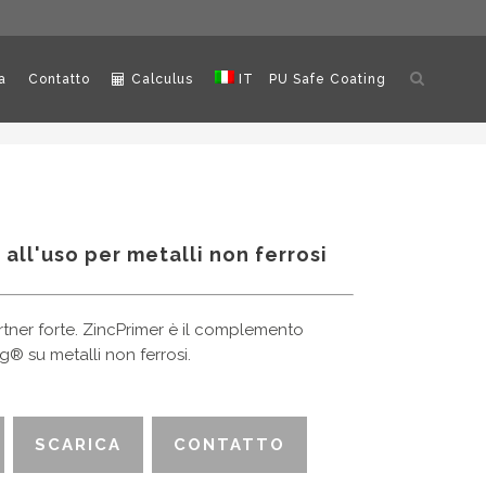
Apri
a
Contatto
Calculus
IT
PU Safe Coating
ricerca
all'uso per metalli non ferrosi
ner forte. ZincPrimer è il complemento
ng® su metalli non ferrosi.
SCARICA
CONTATTO