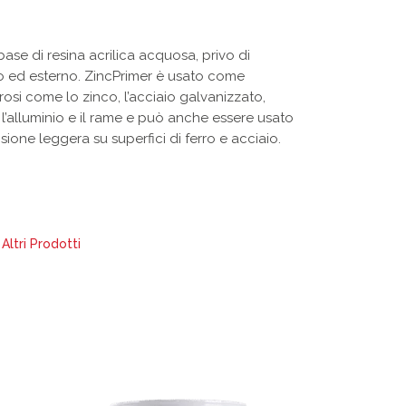
se di resina acrilica acquosa, privo di
no ed esterno. ZincPrimer è usato come
osi come lo zinco, l’acciaio galvanizzato,
o, l’alluminio e il rame e può anche essere usato
ione leggera su superfici di ferro e acciaio.
Altri Prodotti
Questo
Questo
prodotto
prodotto