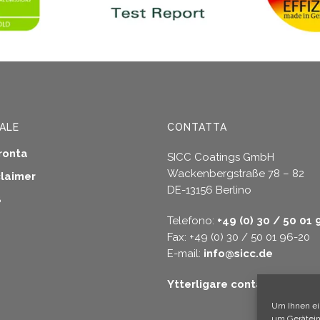
no
possono
e
essere
scelte
nella
a
pagina
del
tto
prodotto
ALE
CONTATTA
ronta
SICC Coatings GmbH
Wackenbergstraße 78 – 82
claimer
DE-13156 Berlino
B
Telefono:
+49 (0) 30 / 50 01 
Fax: +49 (0) 30 / 50 01 96-20
E-mail:
info@sicc.de
Ytterligare contact alterna
Um Ihnen ei
um Gerätein