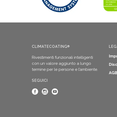
possono
posso
precedente
essere
esser
scelte
scelte
nella
nella
pagina
pagin
del
del
prodotto
prodo
CLIMATECOATING
LEG
®
Imp
Rivestimenti funzionali intelligenti
con un valore aggiunto a lungo
Dis
termine per le persone e l’ambiente.
AG
SEGUICI