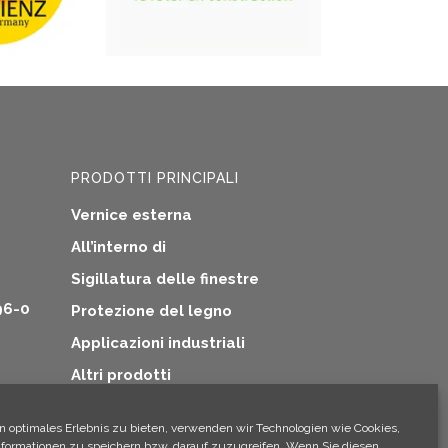
possono
successiv
essere
scelte
nella
pagina
del
prodotto
PRODOTTI PRINCIPALI
Vernice esterna
All’interno di
Sigillatura delle finestre
96-0
Protezione del legno
Applicazioni industriali
Altri prodotti
tive
n optimales Erlebnis zu bieten, verwenden wir Technologien wie Cookies,
formationen zu speichern bzw. darauf zuzugreifen. Wenn Sie diesen