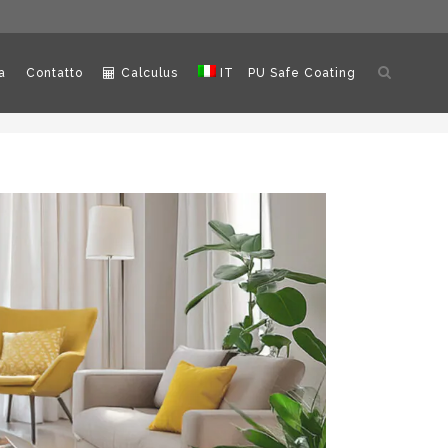
Apri
a
Contatto
Calculus
IT
PU Safe Coating
ricerca