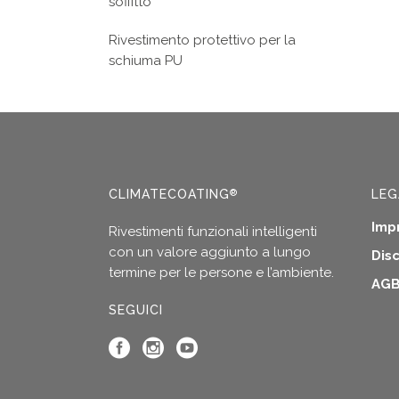
soffitto
Rivestimento protettivo per la
schiuma PU
CLIMATECOATING
LEG
®
Imp
Rivestimenti funzionali intelligenti
con un valore aggiunto a lungo
Dis
termine per le persone e l’ambiente.
AG
SEGUICI