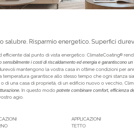
o salubre. Risparmio energetico. Superfici durev
efficiente dal punto di vista energetico: ClimateCoating
rende
®
 sensibilmente i costi di riscaldamento ed energia e garantiscono un 
durevoli mantengono la vostra casa in ottime condizioni per ann
ella temperatura garantisce allo stesso tempo che ogni stanza s
tto o di una casa di proprietà, di un edificio nuovo o vecchio, Cl
utturazione.
In questo modo
potrete combinare comfort, efficienza dei
vostro agio.
CAZIONI
APPLICAZIONI
RNO
TETTO