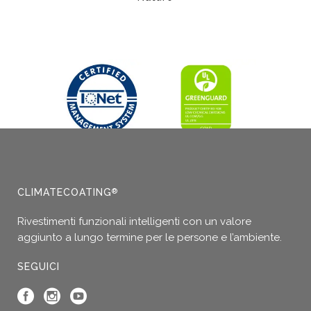
Questo
prodotto
ha
più
varianti.
Le
opzioni
possono
essere
scelte
nella
CLIMATECOATING
®
pagina
del
Rivestimenti funzionali intelligenti con un valore
prodotto
aggiunto a lungo termine per le persone e l’ambiente.
SEGUICI