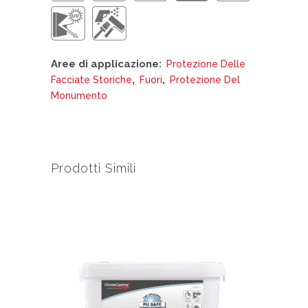
Aree di applicazione:
Protezione Delle
,
,
Facciate Storiche
Fuori
Protezione Del
Monumento
Prodotti Simili
Questo
prodotto
ha
più
varianti.
Le
opzioni