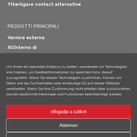
Ytterligare contact alternative
PRODOTTI PRINCIPALI
Vernice esterna
All’interno di
Sigillatura delle finestre
Protezione del legno
Um Ihnen ein optimales Erlebnis zu bieten, verwenden wir Technologien
wie Cookies, um Geräteinformationen zu speichern bzw. darauf
Applicazioni industriali
zuzugreifen. Wenn Sie diesen Technologien zustimmen, können wir
Daten wie das Surfverhalten oder eindeutige IDs auf dieser Website
Altri prodotti
verarbeiten. Wenn Sie Ihre Zustimmung nicht erteilen oder zurückziehen,
können bestimmte Merkmale und Funktionen beeinträchtigt werden.
elfogadja a sütiket
×
Ehi! Sono Climo!
Ablehnen
© 2026 SICC Coatings GmbH