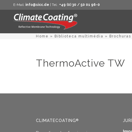
E-Mail:
info@sicc.de
| Tel.:
+49 (0) 30 / 50 01 96-0
Home
»
Biblioteca multimédia
»
Brochuras
ThermoActive TW
CLIMATECOATING
JUR
®
Imp