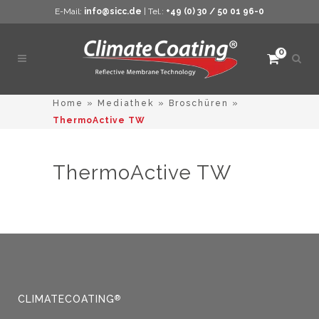
E-Mail:
info@sicc.de
| Tel.:
+49 (0) 30 / 50 01 96-0
0
Such
öffne
Home
»
Mediathek
»
Broschüren
»
ThermoActive TW
ThermoActive TW
CLIMATECOATING
®