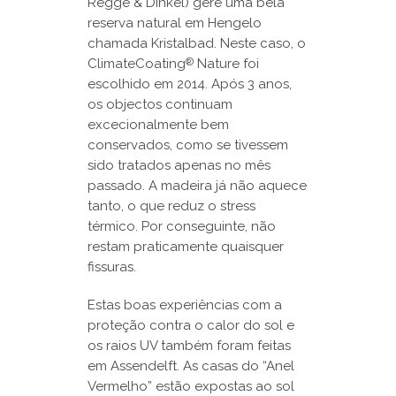
Regge & Dinkel) gere uma bela
reserva natural em Hengelo
chamada Kristalbad. Neste caso, o
ClimateCoating
Nature foi
®
escolhido em 2014. Após 3 anos,
os objectos continuam
excecionalmente bem
conservados, como se tivessem
sido tratados apenas no mês
passado. A madeira já não aquece
tanto, o que reduz o stress
térmico. Por conseguinte, não
restam praticamente quaisquer
fissuras.
Estas boas experiências com a
proteção contra o calor do sol e
os raios UV também foram feitas
em Assendelft. As casas do “Anel
Vermelho” estão expostas ao sol