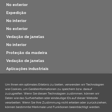
No exterior
Expedição
No interior
No exterior
Vedação de janelas
No interior
Proteção da madeira
Vedação de janelas
Aplicações industriais
Proteção da madeira
Produtos adicionais
Um Ihnen ein optimales Erlebnis zu bieten, verwenden wir Technologien
wie Cookies, um Geräteinformationen zu speichern bzw. darauf
Aplicações industriais
zuzugreifen. Wenn Sie diesen Technologien zustimmen, können wir
Daten wie das Surfverhalten oder eindeutige IDs auf dieser Website
Produtos adicionais
verarbeiten. Wenn Sie Ihre Zustimmung nicht erteilen oder zurückziehen,
können bestimmte Merkmale und Funktionen beeinträchtigt werden.