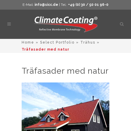
E-Mail:
info@sicc.de
| Tel.:
+49 (0) 30 / 50 01 96-0
Öppn
sökn
Home
»
Select Portfolio
»
Trähus
»
Träfasader med natur
Träfasader med natur