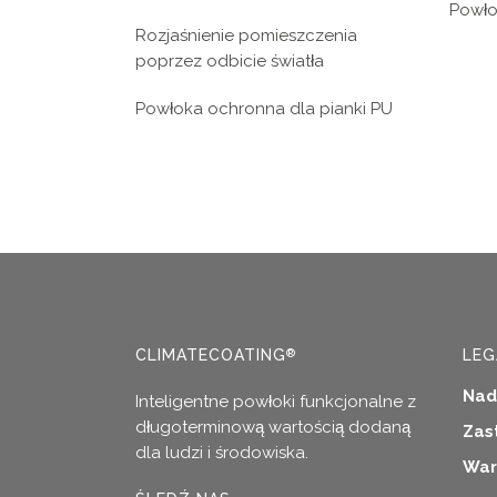
Powło
Rozjaśnienie pomieszczenia
poprzez odbicie światła
Powłoka ochronna dla pianki PU
CLIMATECOATING
LEG
®
Nad
Inteligentne powłoki funkcjonalne z
długoterminową wartością dodaną
Zas
dla ludzi i środowiska.
War