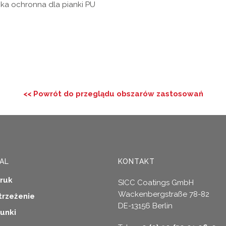
ka ochronna dla pianki PU
<< Powrót do przeglądu obszarów zastosowań
AL
KONTAKT
ruk
SICC Coatings GmbH
Wackenbergstraße 78-82
trzeżenie
DE-13156 Berlin
unki