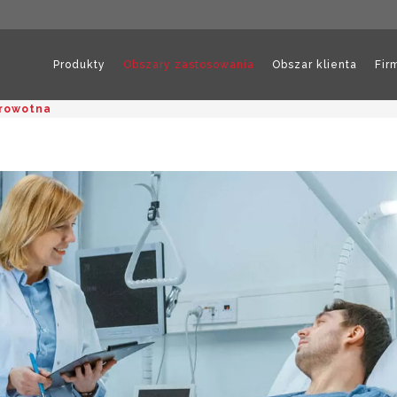
Produkty
Obszary zastosowania
Obszar klienta
Fir
rowotna