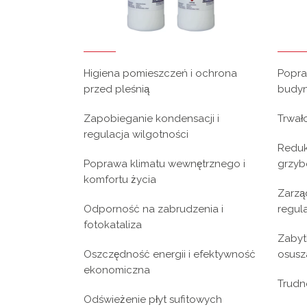
Higiena pomieszczeń i ochrona
Popra
przed pleśnią
budy
Zapobieganie kondensacji i
Trwało
regulacja wilgotności
Reduk
Poprawa klimatu wewnętrznego i
grzy
komfortu życia
Zarzą
Odporność na zabrudzenia i
regul
fotokataliza
Zabyt
Oszczędność energii i efektywność
osusz
ekonomiczna
Trudn
Odświeżenie płyt sufitowych