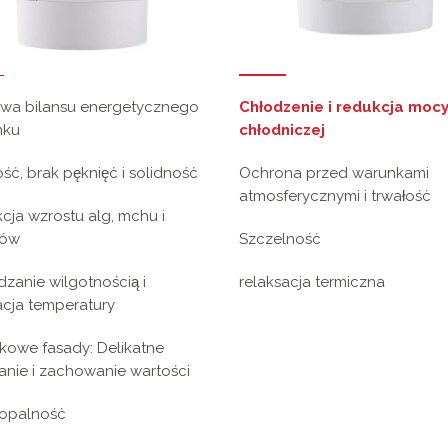
wa bilansu energetycznego
Chłodzenie i redukcja moc
nku
chłodniczej
ść, brak pęknięć i solidność
Ochrona przed warunkami
atmosferycznymi i trwałość
cja wzrostu alg, mchu i
bów
Szczelność
dzanie wilgotnością i
relaksacja termiczna
acja temperatury
kowe fasady: Delikatne
anie i zachowanie wartości
opalność