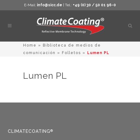
E-Mail:
info@sicc.de
| Tel.:
+49 (0) 30 / 50 01 96-0
Abrir
búsq
Home
»
Biblioteca de medios de
comunicación
»
Folletos
»
Lumen PL
Lumen PL
CLIMATECOATING
®