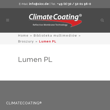
E-Mail:
info@sicc.de
| Tel.:
+49 (0) 30 / 50 01 96-0
Otwó
wysz
Home
»
Biblioteka multimediów
»
Broszury
»
Lumen PL
Lumen PL
CLIMATECOATING
®