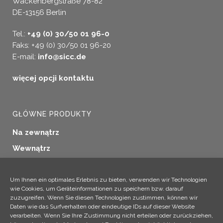
Wackenbergstraße 78-82
DE-13156 Berlin
Tel.:
+49 (0) 30/50 01 96-0
Faks: +49 (0) 30/50 01 96-20
E-mail:
info@sicc.de
więcej opcji kontaktu
GŁÓWNE PRODUKTY
Na zewnątrz
Wewnątrz
Uszczelnianie okien
Konserwacja drewna
Um Ihnen ein optimales Erlebnis zu bieten, verwenden wir Technologien
wie Cookies, um Geräteinformationen zu speichern bzw. darauf
Zastosowania przemysłowe
zuzugreifen. Wenn Sie diesen Technologien zustimmen, können wir
Daten wie das Surfverhalten oder eindeutige IDs auf dieser Website
Produkty dodatkowe
verarbeiten. Wenn Sie Ihre Zustimmung nicht erteilen oder zurückziehen,