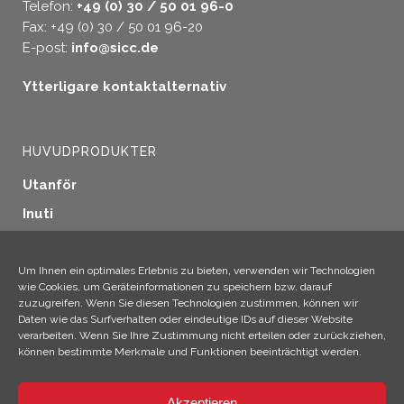
Telefon:
+49 (0) 30 / 50 01 96-0
Fax: +49 (0) 30 / 50 01 96-20
E-post:
info@sicc.de
Ytterligare kontaktalternativ
HUVUDPRODUKTER
Utanför
Inuti
Fönstertätning
Träskydd
Um Ihnen ein optimales Erlebnis zu bieten, verwenden wir Technologien
wie Cookies, um Geräteinformationen zu speichern bzw. darauf
Industriella tillämpningar
zuzugreifen. Wenn Sie diesen Technologien zustimmen, können wir
Daten wie das Surfverhalten oder eindeutige IDs auf dieser Website
Ytterligare produkter
verarbeiten. Wenn Sie Ihre Zustimmung nicht erteilen oder zurückziehen,
können bestimmte Merkmale und Funktionen beeinträchtigt werden.
Akzeptieren