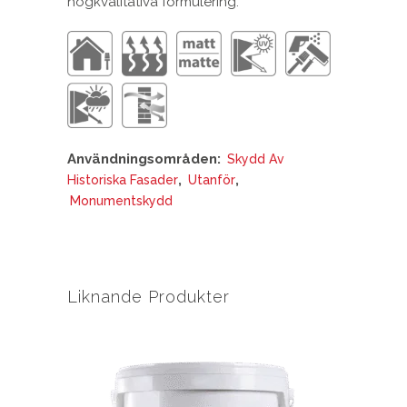
högkvalitativa formulering.
Användningsområden:
Skydd Av
,
,
Historiska Fasader
Utanför
Monumentskydd
Liknande Produkter
Den
här
produkten
har