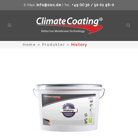
E-Mail:
info@sicc.de
| Tel.:
+49 (0) 30 / 50 01 96-0
Öppn
sökn
Home
»
Produkter
»
History