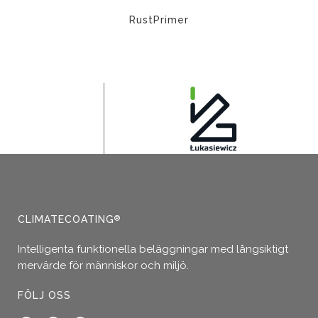
RustPrimer
Den
här
produkten
har
flera
varianter.
De
olika
alternativen
kan
väljas
CLIMATECOATING
®
på
produktsidan
Intelligenta funktionella beläggningar med långsiktigt
mervärde för människor och miljö.
FÖLJ OSS