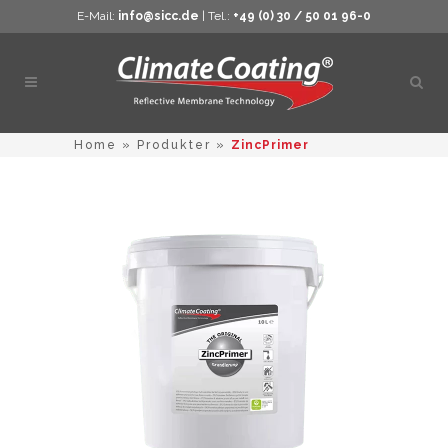
E-Mail:
info@sicc.de
| Tel.:
+49 (0) 30 / 50 01 96-0
Öppn
sökn
Home
»
Produkter
»
ZincPrimer