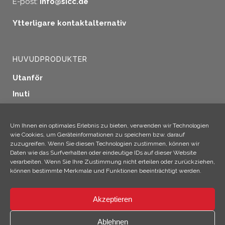
E-post:
info@sicc.de
Ytterligare kontaktalternativ
HUVUDPRODUKTER
Utanför
Inuti
Fönstertätning
Träskydd
Um Ihnen ein optimales Erlebnis zu bieten, verwenden wir Technologien
wie Cookies, um Geräteinformationen zu speichern bzw. darauf
Industriella tillämpningar
zuzugreifen. Wenn Sie diesen Technologien zustimmen, können wir
Daten wie das Surfverhalten oder eindeutige IDs auf dieser Website
Ytterligare produkter
verarbeiten. Wenn Sie Ihre Zustimmung nicht erteilen oder zurückziehen,
können bestimmte Merkmale und Funktionen beeinträchtigt werden.
Akzeptieren
×
Hej! Jag är Climo!
Ablehnen