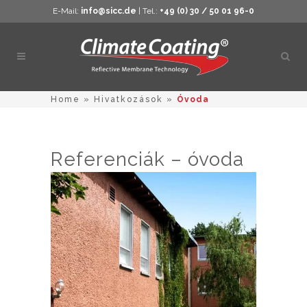
E-Mail:
info@sicc.de
| Tel.:
+49 (0) 30 / 50 01 96-0
Kere
megn
Home
»
Hivatkozások
»
Óvoda
Referenciák – óvoda
Napközi otthon Pankowban