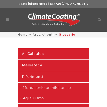
E-Mail:
info@sicc.de
| Tel.:
+49 (0) 30 / 50 01 96-0
Apri
ricer
Home
»
Area clienti
»
Glossario
AI-Calculus
Mediateca
Riferimenti
Monumento architettonico
Agriturismo