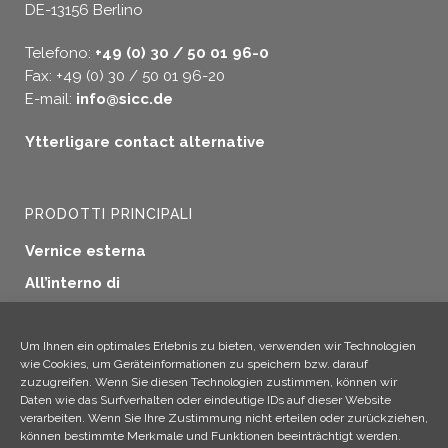
DE-13156 Berlino
Telefono:
+49 (0) 30 / 50 01 96-0
Fax: +49 (0) 30 / 50 01 96-20
E-mail:
info@sicc.de
Ytterligare contact alternative
PRODOTTI PRINCIPALI
Vernice esterna
All’interno di
Sigillatura delle finestre
Protezione del legno
Um Ihnen ein optimales Erlebnis zu bieten, verwenden wir Technologien
wie Cookies, um Geräteinformationen zu speichern bzw. darauf
Applicazioni industriali
zuzugreifen. Wenn Sie diesen Technologien zustimmen, können wir
Daten wie das Surfverhalten oder eindeutige IDs auf dieser Website
Altri prodotti
verarbeiten. Wenn Sie Ihre Zustimmung nicht erteilen oder zurückziehen,
können bestimmte Merkmale und Funktionen beeinträchtigt werden.