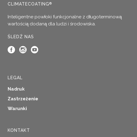
można
CLIMATECOATING
®
wybrać
Inteligentne powłoki funkcjonalne z długoterminową
na
wartością dodaną dla ludzi i środowiska.
stronie
produktu
ŚLEDŹ NAS
LEGAL
Nadruk
Zastrzeżenie
Warunki
KONTAKT