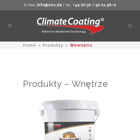
E-Mail:
info@sicc.de
| Tel.:
+49 (0) 30 / 50 01 96-0
Otwó
wysz
Home
»
Produkty
»
Wewnątrz
Produkty – Wnętrze
Ten
produkt
ma
wiele
wariantów
Opcje
można