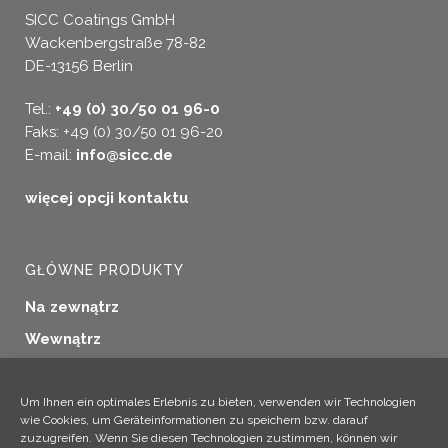
SICC Coatings GmbH
Wackenbergstraße 78-82
DE-13156 Berlin
Tel.:
+49 (0) 30/50 01 96-0
Faks: +49 (0) 30/50 01 96-20
E-mail:
info@sicc.de
więcej opcji kontaktu
GŁÓWNE PRODUKTY
Na zewnątrz
Wewnątrz
Uszczelnianie okien
Konserwacja drewna
Um Ihnen ein optimales Erlebnis zu bieten, verwenden wir Technologien
wie Cookies, um Geräteinformationen zu speichern bzw. darauf
Zastosowania przemysłowe
zuzugreifen. Wenn Sie diesen Technologien zustimmen, können wir