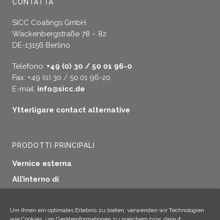
CONTATTA
SICC Coatings GmbH
Wackenbergstraße 78 – 82
DE-13156 Berlino
Telefono:
+49 (0) 30 / 50 01 96-0
Fax: +49 (0) 30 / 50 01 96-20
E-mail:
info@sicc.de
Ytterligare contact alternative
PRODOTTI PRINCIPALI
Vernice esterna
All’interno di
Sigillatura delle finestre
Protezione del legno
Um Ihnen ein optimales Erlebnis zu bieten, verwenden wir Technologien
wie Cookies, um Geräteinformationen zu speichern bzw. darauf