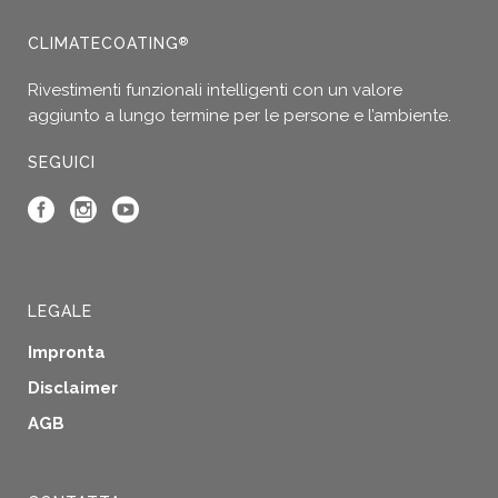
CLIMATECOATING
®
Rivestimenti funzionali intelligenti con un valore
aggiunto a lungo termine per le persone e l’ambiente.
SEGUICI
LEGALE
Impronta
Disclaimer
AGB