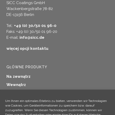
SICC Coatings GmbH
Wackenbergstraße 78-82
DE-13156 Berlin
Tel.:
+49 (0) 30/50 01 96-0
Faks: +49 (0) 30/50 01 96-20
E-mail:
info@sicc.de
więcej opcji kontaktu
GŁÓWNE PRODUKTY
Na zewnątrz
Wewnątrz
Uszczelnianie okien
Konserwacja drewna
Um Ihnen ein optimales Erlebnis zu bieten, verwenden wir Technologien
wie Cookies, um Geräteinformationen zu speichern bzw. darauf
Zastosowania przemysłowe
zuzugreifen. Wenn Sie diesen Technologien zustimmen, können wir
Daten wie das Surfverhalten oder eindeutige IDs auf dieser Website