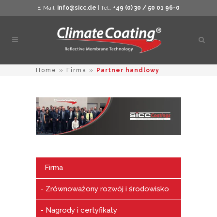
E-Mail:
info@sicc.de
| Tel.:
+49 (0) 30 / 50 01 96-0
Otwó
wysz
Home
»
Firma
»
Partner handlowy
Firma
Zrównoważony rozwój i środowisko
Nagrody i certyfikaty