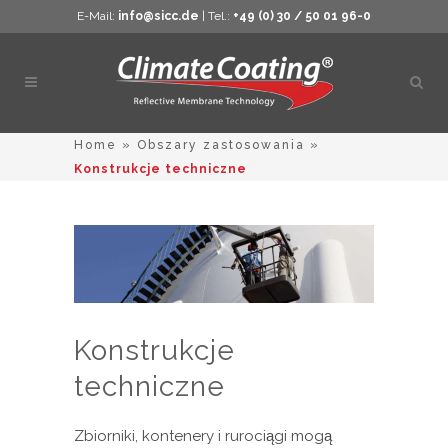
E-Mail:
info@sicc.de
| Tel.:
+49 (0) 30 / 50 01 96-0
Otwó
wysz
Home
»
Obszary zastosowania
»
Konstrukcje techniczne
Konstrukcje
techniczne
Zbiorniki, kontenery i rurociągi mogą