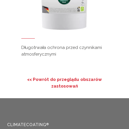
Długotrwała ochrona przed czynnikami
atmosferycznymi
<< Powrót do przeglądu obszarów
zastosowań
CLIMATECOATING
®