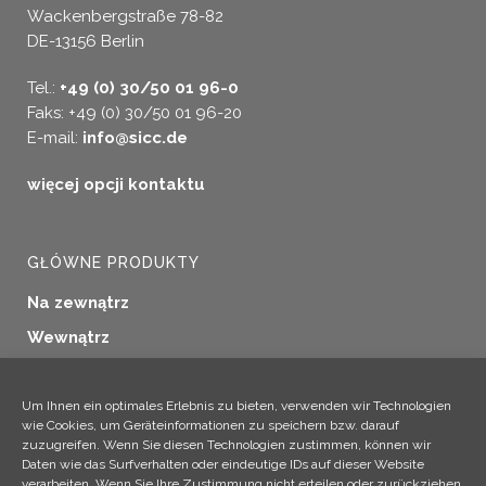
Wackenbergstraße 78-82
DE-13156 Berlin
Tel.:
+49 (0) 30/50 01 96-0
Faks: +49 (0) 30/50 01 96-20
E-mail:
info@sicc.de
więcej opcji kontaktu
GŁÓWNE PRODUKTY
Na zewnątrz
Wewnątrz
Uszczelnianie okien
Konserwacja drewna
Um Ihnen ein optimales Erlebnis zu bieten, verwenden wir Technologien
wie Cookies, um Geräteinformationen zu speichern bzw. darauf
Zastosowania przemysłowe
zuzugreifen. Wenn Sie diesen Technologien zustimmen, können wir
Daten wie das Surfverhalten oder eindeutige IDs auf dieser Website
Produkty dodatkowe
verarbeiten. Wenn Sie Ihre Zustimmung nicht erteilen oder zurückziehen,