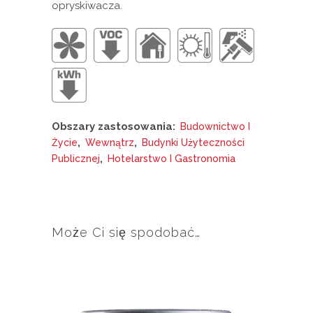
opryskiwacza.
Obszary zastosowania:
Budownictwo I
,
,
Życie
Wewnątrz
Budynki Użyteczności
,
Publicznej
Hotelarstwo I Gastronomia
Może Ci się spodobać…
Ten
produkt
ma