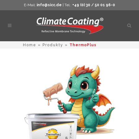
E-Mail:
info@sicc.de
| Tel.:
+49 (0) 30 / 50 01 96-0
Otwó
wysz
Home
»
Produkty
»
ThermoPlus