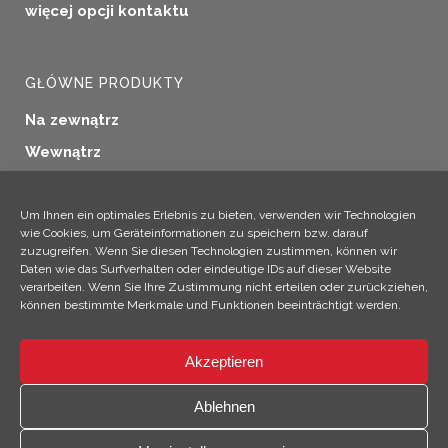
więcej opcji kontaktu
GŁÓWNE PRODUKTY
Na zewnątrz
Wewnątrz
Uszczelnianie okien
Konserwacja drewna
Um Ihnen ein optimales Erlebnis zu bieten, verwenden wir Technologien
wie Cookies, um Geräteinformationen zu speichern bzw. darauf
Zastosowania przemysłowe
zuzugreifen. Wenn Sie diesen Technologien zustimmen, können wir
Daten wie das Surfverhalten oder eindeutige IDs auf dieser Website
Produkty dodatkowe
verarbeiten. Wenn Sie Ihre Zustimmung nicht erteilen oder zurückziehen,
können bestimmte Merkmale und Funktionen beeinträchtigt werden.
Akzeptieren
×
Hej! Jestem Climo!
Ablehnen
© 2026 SICC Coatings GmbH