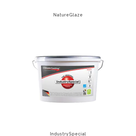
NatureGlaze
IndustrySpecial