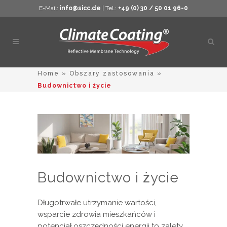
E-Mail:
info@sicc.de
| Tel.:
+49 (0) 30 / 50 01 96-0
Otwó
wysz
Home
»
Obszary zastosowania
»
Budownictwo i życie
Budownictwo i życie
Długotrwałe utrzymanie wartości,
wsparcie zdrowia mieszkańców i
potencjał oszczędności energii to zalety