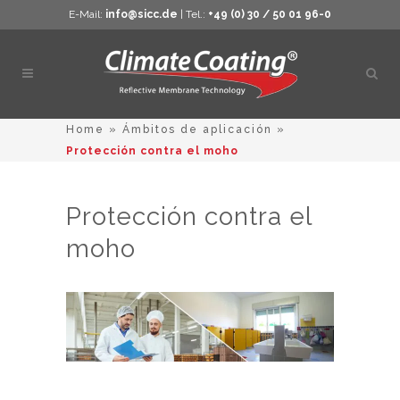
E-Mail:
info@sicc.de
| Tel.:
+49 (0) 30 / 50 01 96-0
Abrir
búsq
Home
»
Ámbitos de aplicación
»
Protección contra el moho
Protección contra el
moho