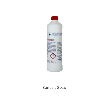
Sanosil S010
Este