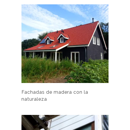
Las
opciones
se
pueden
elegir
en
la
página
de
producto
Fachadas de madera con la
naturaleza