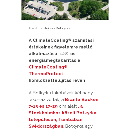
Apartmanházak Botkyrka
A ClimateCoating
számítási
®
értékeinek figyelemre méltó
alkalmazása. 12%-os
energiamegtakarítás a
ClimateCoating
®
ThermoProtect
homlokzatfelújítás révén
A Botkyrka lakóházak két nagy
lakóház voltak, a
Branta Backen
7-15 és 17-29
cím alatt
, a
Stockholmhoz közeli Botkyrka
településen, Tumbában,
Svédországban
. Botkyrka egy