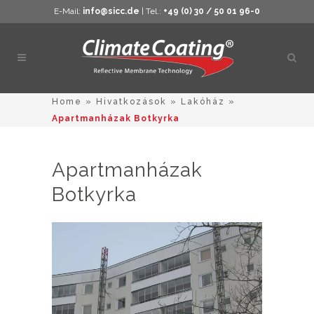
E-Mail:
info@sicc.de
| Tel.:
+49 (0) 30 / 50 01 96-0
Kere
megn
Home
»
Hivatkozások
»
Lakóház
»
Apartmanházak Botkyrka
Apartmanházak
Botkyrka