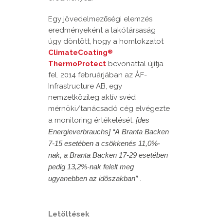
Egy jövedelmezőségi elemzés
eredményeként a lakótársaság
úgy döntött, hogy a homlokzatot
ClimateCoating
®
ThermoProtect
bevonattal újítja
fel. 2014 februárjában az ÅF-
Infrastructure AB, egy
nemzetközileg aktív svéd
mérnöki/tanácsadó cég elvégezte
a monitoring értékelését.
[des
Energieverbrauchs] “A
Branta Backen
7-15 esetében a csökkenés 11,0%-
nak, a Branta Backen 17-29 esetében
pedig 13,2%-nak felelt meg
ugyanebben az időszakban”
.
Letöltések