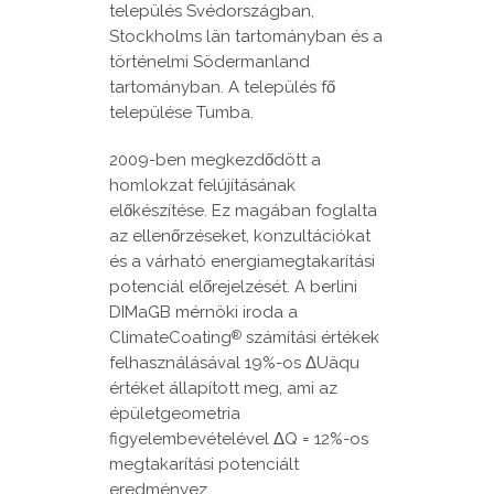
település Svédországban,
Stockholms län tartományban és a
történelmi Södermanland
tartományban. A település fő
települése Tumba.
2009-ben megkezdődött a
homlokzat felújításának
előkészítése. Ez magában foglalta
az ellenőrzéseket, konzultációkat
és a várható energiamegtakarítási
potenciál előrejelzését. A berlini
DIMaGB mérnöki iroda a
ClimateCoating
számítási értékek
®
felhasználásával 19%-os ΔUäqu
értéket állapított meg, ami az
épületgeometria
figyelembevételével ΔQ = 12%-os
megtakarítási potenciált
eredményez.