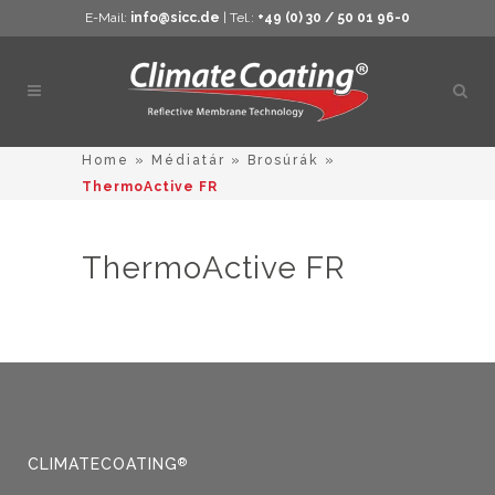
E-Mail:
info@sicc.de
| Tel.:
+49 (0) 30 / 50 01 96-0
Kere
megn
Home
»
Médiatár
»
Brosúrák
»
ThermoActive FR
ThermoActive FR
CLIMATECOATING
®