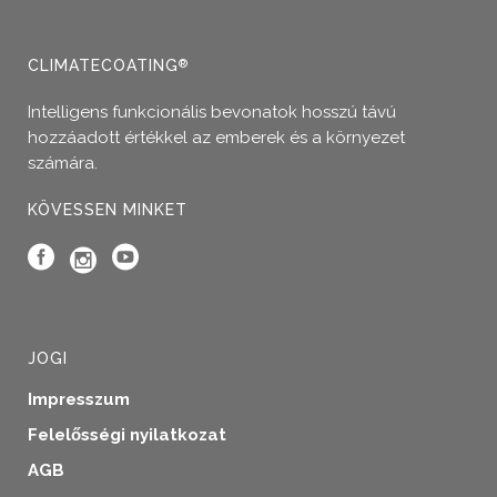
a
termékoldalon
választhatók
CLIMATECOATING
®
ki
Intelligens funkcionális bevonatok hosszú távú
hozzáadott értékkel az emberek és a környezet
számára.
KÖVESSEN MINKET
JOGI
Impresszum
Felelősségi nyilatkozat
AGB