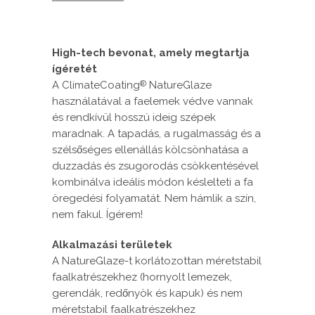
High-tech bevonat, amely megtartja
ígéretét
A ClimateCoating
NatureGlaze
®
használatával a faelemek védve vannak
és rendkívül hosszú ideig szépek
maradnak. A tapadás, a rugalmasság és a
szélsőséges ellenállás kölcsönhatása a
duzzadás és zsugorodás csökkentésével
kombinálva ideális módon késlelteti a fa
öregedési folyamatát. Nem hámlik a szín,
nem fakul. Ígérem!
Alkalmazási területek
A NatureGlaze-t korlátozottan méretstabil
faalkatrészekhez (hornyolt lemezek,
gerendák, redőnyök és kapuk) és nem
méretstabil faalkatrészekhez