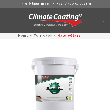
E-Mail:
info@sicc.de
| Tel.:
+49 (0) 30 / 50 01 96-0
Kere
megn
Home
»
Termékek
»
NatureGlaze