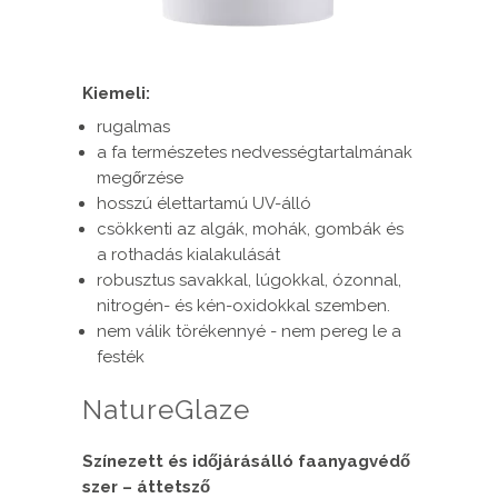
Kiemeli:
rugalmas
a fa természetes nedvességtartalmának
megőrzése
hosszú élettartamú UV-álló
csökkenti az algák, mohák, gombák és
a rothadás kialakulását
robusztus savakkal, lúgokkal, ózonnal,
nitrogén- és kén-oxidokkal szemben.
nem válik törékennyé - nem pereg le a
festék
NatureGlaze
Színezett és időjárásálló faanyagvédő
szer – áttetsző