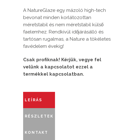
A NatureGlaze egy mázoló high-tech
bevonat minden korlátozottan
méretstabil és nem méretstabil külső
faelemhez. Rendkívül időjárásálló és
tartósan rugalmas, a Nature a tökéletes
favédelem évekig!
Csak profiknak! Kérjük, vegye fel
velünk a kapcsolatot ezzel a
termékkel kapcsolatban.
LEÍRÁS
RÉSZLETEK
KONTAKT