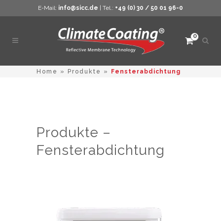
E-Mail:
info@sicc.de
| Tel.:
+49 (0) 30 / 50 01 96-0
0
Such
öffne
Home
»
Produkte
»
Fensterabdichtung
Produkte –
Fensterabdichtung
Dieses
Produkt
weist
mehrere
Varianten