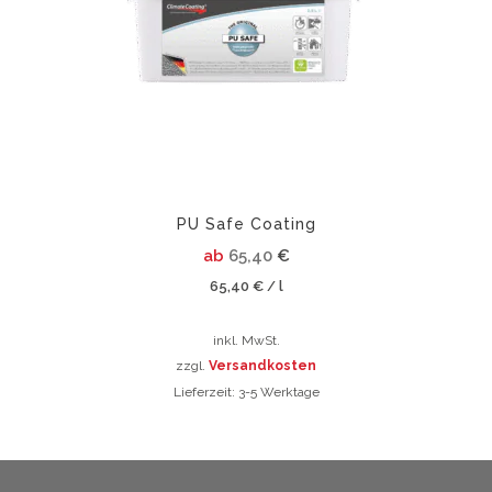
auf.
Die
Optionen
können
auf
der
Produktsei
gewählt
werden
PU Safe Coating
ab
65,40
€
65,40
€
l
/
inkl. MwSt.
zzgl.
Versandkosten
Lieferzeit:
3-5 Werktage
Dieses
Produkt
weist
mehrere