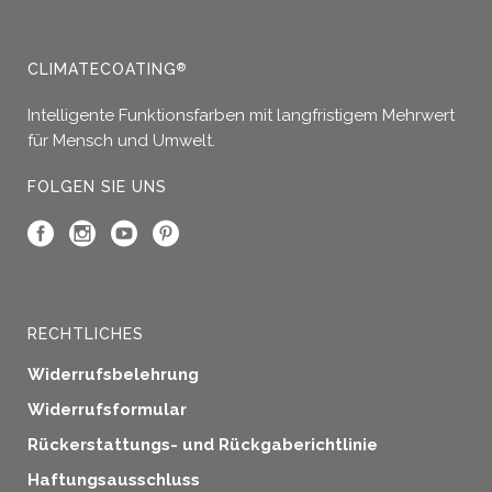
Varianten
auf.
Die
CLIMATECOATING
®
Optionen
Intelligente Funktionsfarben mit langfristigem Mehrwert
können
für Mensch und Umwelt.
auf
der
FOLGEN SIE UNS
Produktseite
gewählt
werden
RECHTLICHES
Widerrufsbelehrung
Widerrufsformular
Rückerstattungs- und Rückgaberichtlinie
Haftungsausschluss