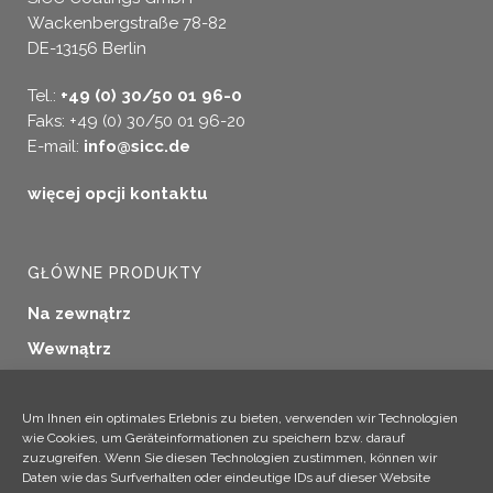
Wackenbergstraße 78-82
DE-13156 Berlin
Tel.:
+49 (0) 30/50 01 96-0
Faks: +49 (0) 30/50 01 96-20
E-mail:
info@sicc.de
więcej opcji kontaktu
GŁÓWNE PRODUKTY
Na zewnątrz
Wewnątrz
Uszczelnianie okien
Konserwacja drewna
Um Ihnen ein optimales Erlebnis zu bieten, verwenden wir Technologien
wie Cookies, um Geräteinformationen zu speichern bzw. darauf
Zastosowania przemysłowe
zuzugreifen. Wenn Sie diesen Technologien zustimmen, können wir
Daten wie das Surfverhalten oder eindeutige IDs auf dieser Website
Produkty dodatkowe