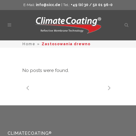
E-Mail:
info@sicc.de
| Tel.:
+49 (0) 30 / 50 01 96-0
Otwó
wysz
Home
»
Zastosowania drewno
No posts were found.
CLIMATECOATING
®