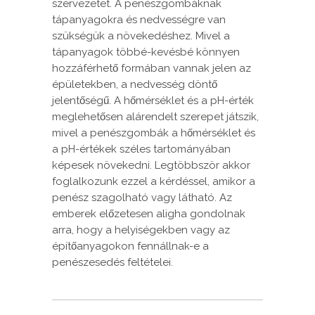
szervezetet. A penészgombáknak
tápanyagokra és nedvességre van
szükségük a növekedéshez. Mivel a
tápanyagok többé-kevésbé könnyen
hozzáférhető formában vannak jelen az
épületekben, a nedvesség döntő
jelentőségű. A hőmérséklet és a pH-érték
meglehetősen alárendelt szerepet játszik,
mivel a penészgombák a hőmérséklet és
a pH-értékek széles tartományában
képesek növekedni. Legtöbbször akkor
foglalkozunk ezzel a kérdéssel, amikor a
penész szagolható vagy látható. Az
emberek előzetesen aligha gondolnak
arra, hogy a helyiségekben vagy az
építőanyagokon fennállnak-e a
penészesedés feltételei.