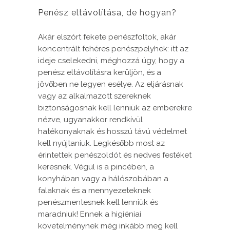
Penész eltávolítása, de hogyan?
Akár elszórt fekete penészfoltok, akár
koncentrált fehéres penészpelyhek: itt az
ideje cselekedni, méghozzá úgy, hogy a
penész eltávolításra kerüljön, és a
jövőben ne legyen esélye. Az eljárásnak
vagy az alkalmazott szereknek
biztonságosnak kell lenniük az emberekre
nézve, ugyanakkor rendkívül
hatékonyaknak és hosszú távú védelmet
kell nyújtaniuk. Legkésőbb most az
érintettek penészoldót és nedves festéket
keresnek. Végül is a pincében, a
konyhában vagy a hálószobában a
falaknak és a mennyezeteknek
penészmentesnek kell lenniük és
maradniuk! Ennek a higiéniai
követelménynek még inkább meg kell