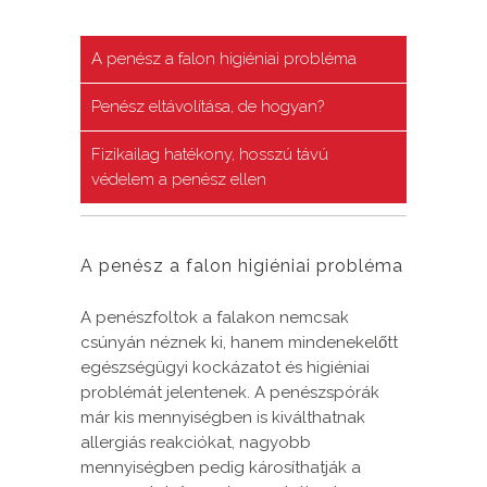
A penész a falon higiéniai probléma
Penész eltávolítása, de hogyan?
Fizikailag hatékony, hosszú távú
védelem a penész ellen
A penész a falon higiéniai probléma
A penészfoltok a falakon nemcsak
csúnyán néznek ki, hanem mindenekelőtt
egészségügyi kockázatot és higiéniai
problémát jelentenek. A penészspórák
már kis mennyiségben is kiválthatnak
allergiás reakciókat, nagyobb
mennyiségben pedig károsíthatják a