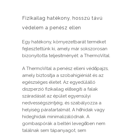
Fizikailag hatékony, hosszú távú
védelem a penész ellen
Egy hatékony, környezetbarát terméket
fejlesztettünk ki, amely már sokszorosan
bizonyította teljesítményét: a ThermoVital.
A ThermoVital a penész elleni védőpajzs,
amely biztosítja a szobahigiéniát és az
egészséges életet. Az egyedülálló
diszperzió fizikailag elősegíti a falak
száradását az épület egyensúlyi
nedvességszintjéig, és szabályozza a
helyiség páratartalmát. A hőhidak vagy
hideghidak minimalizálódnak. A
gombaspórák a beltéri levegőben nem
találnak sem tápanyagot, sem