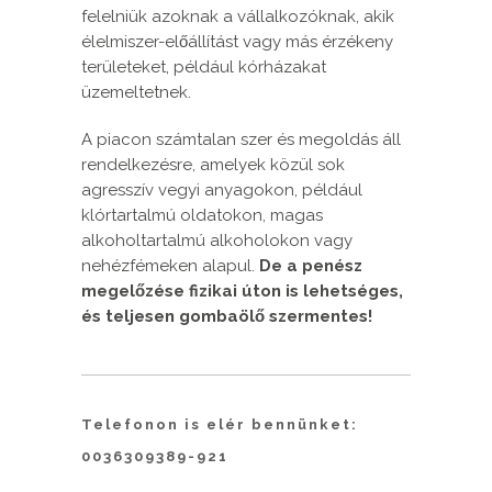
felelniük azoknak a vállalkozóknak, akik
élelmiszer-előállítást vagy más érzékeny
területeket, például kórházakat
üzemeltetnek.
A piacon számtalan szer és megoldás áll
rendelkezésre, amelyek közül sok
agresszív vegyi anyagokon, például
klórtartalmú oldatokon, magas
alkoholtartalmú alkoholokon vagy
nehézfémeken alapul.
De a penész
megelőzése fizikai úton is lehetséges,
és teljesen gombaölő szermentes!
Telefonon is elér bennünket:
0036309389-921