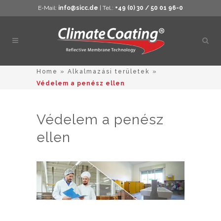
E-Mail:
info@sicc.de
| Tel.:
+49 (0) 30 / 50 01 96-0
Kere
megn
Home
»
Alkalmazási területek
»
Védelem a penész ellen
Védelem a penész
ellen