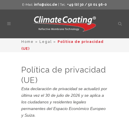
E-Mail:
info@sicc.de
| Tel.:
+49 (0) 30 / 50 01 96-0
Abrir
búsq
Home
»
Legal
»
Política de privacidad
(UE)
Política de privacidad
(UE)
Esta declaración de privacidad se actualizó por
última vez el 30 de julio de 2026 y se aplica a
los ciudadanos y residentes legales
permanentes del Espacio Económico Europeo
y Suiza.