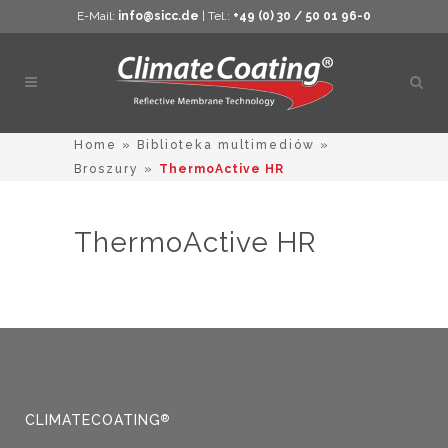
E-Mail:
info@sicc.de
| Tel.:
+49 (0) 30 / 50 01 96-0
Otwó
wysz
Home
»
Biblioteka multimediów
»
Broszury
»
ThermoActive HR
ThermoActive HR
CLIMATECOATING
®