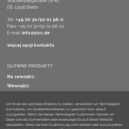
Wackenbergstraße 78-82
DE-13156 Berlin
Tel.:
+49 (0) 30/50 01 96-0
Faks: +49 (0) 30/50 01 96-20
E-mail:
info@sicc.de
więcej opcji kontaktu
GŁÓWNE PRODUKTY
Na zewnątrz
Wewnątrz
Uszczelnianie okien
Konserwacja drewna
Um Ihnen ein optimales Erlebnis zu bieten, verwenden wir Technologien
wie Cookies, um Geräteinformationen zu speichern bzw. darauf
Zastosowania przemysłowe
zuzugreifen. Wenn Sie diesen Technologien zustimmen, können wir
Daten wie das Surfverhalten oder eindeutige IDs auf dieser Website
Produkty dodatkowe
verarbeiten. Wenn Sie Ihre Zustimmung nicht erteilen oder zurückziehen,