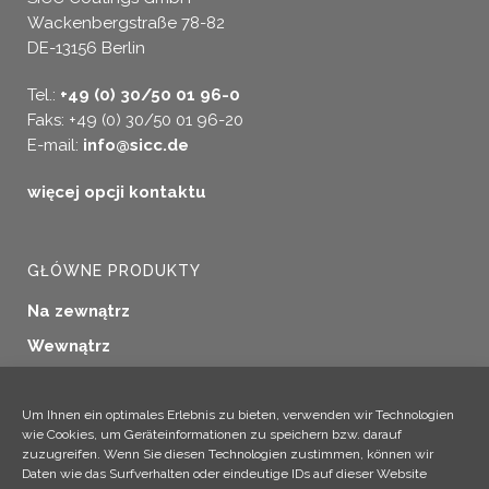
Wackenbergstraße 78-82
DE-13156 Berlin
Tel.:
+49 (0) 30/50 01 96-0
Faks: +49 (0) 30/50 01 96-20
E-mail:
info@sicc.de
więcej opcji kontaktu
GŁÓWNE PRODUKTY
Na zewnątrz
Wewnątrz
Uszczelnianie okien
Konserwacja drewna
Um Ihnen ein optimales Erlebnis zu bieten, verwenden wir Technologien
wie Cookies, um Geräteinformationen zu speichern bzw. darauf
Zastosowania przemysłowe
zuzugreifen. Wenn Sie diesen Technologien zustimmen, können wir
Daten wie das Surfverhalten oder eindeutige IDs auf dieser Website
Produkty dodatkowe