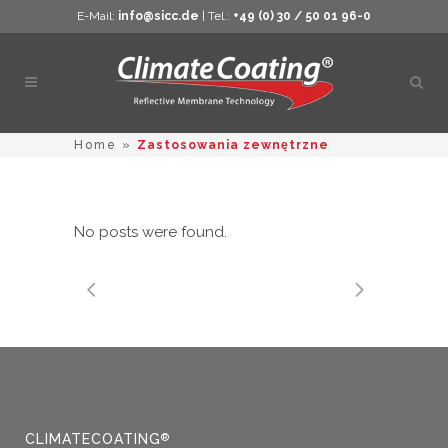
E-Mail:
info@sicc.de
| Tel.:
+49 (0) 30 / 50 01 96-0
Otwó
wysz
Home
»
Zastosowania zewnętrzne
No posts were found.
CLIMATECOATING
®