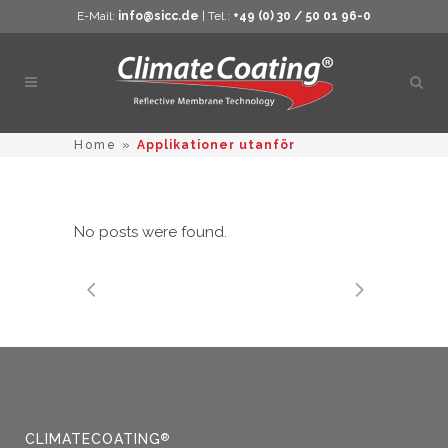
E-Mail:
info@sicc.de
| Tel.:
+49 (0) 30 / 50 01 96-0
Öppn
sökn
Home
»
Applikationer utanför
No posts were found.
CLIMATECOATING
®