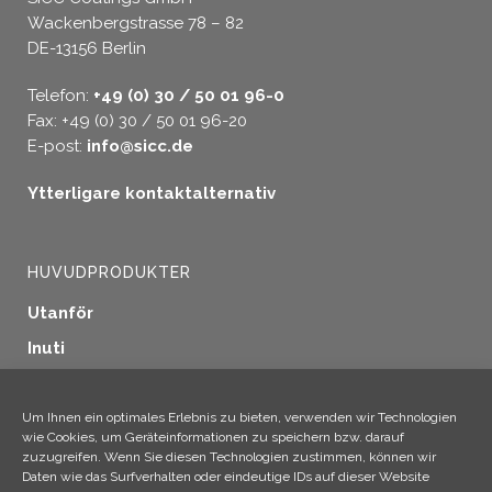
Wackenbergstrasse 78 – 82
DE-13156 Berlin
Telefon:
+49 (0) 30 / 50 01 96-0
Fax: +49 (0) 30 / 50 01 96-20
E-post:
info@sicc.de
Ytterligare kontaktalternativ
HUVUDPRODUKTER
Utanför
Inuti
Fönstertätning
Träskydd
Um Ihnen ein optimales Erlebnis zu bieten, verwenden wir Technologien
wie Cookies, um Geräteinformationen zu speichern bzw. darauf
Industriella tillämpningar
zuzugreifen. Wenn Sie diesen Technologien zustimmen, können wir
Daten wie das Surfverhalten oder eindeutige IDs auf dieser Website
Ytterligare produkter