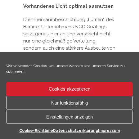
Vorhandenes Licht optimal ausnutzen
Die Innenraumbeschichtung „Lumen“ des
Berliner Unternehmens SICC Coatings
setzt genau hier an und verspricht nicht
nur eine gleichmäßige Verteilung,
sondern auch eine stärkere Ausbeute von
vorhandenem Licht.
Wir verwenden Cookies, um unsere Website und unseren Service zu
Möglich macht das die reflektive
optimieren.
Membrantechnologie, welche in allen
Produkten von SICC Coatings zum
Cookies akzeptieren
Einsatz kommt. Millionen winzig kleiner
×
Hallo, ich bin Climo!
und speziell entwickelter
Nur funktionsfähig
Glaskeramikkügelchen stellen, jede für
sich, eine konvexe Spiegelfläche dar. Mit
Einstellungen anzeigen
ihrer Beschaffenheit sorgen sie dafür,
dass der diffuse Reflexionswert (Rd-Wert)
Kontaktmöglichkeiten
Cookie-Richtlinie
Datenschutzerklärung
Impressum
von „Lumen“ deutlich höher ist als bei
öffnen