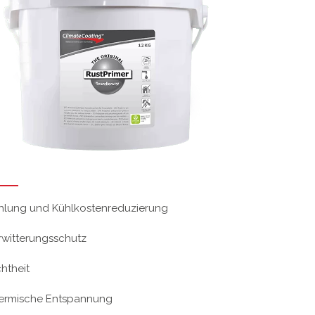
hlung und Kühlkostenreduzierung
rwitterungsschutz
chtheit
ermische Entspannung