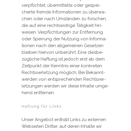
ver­pflich­tet, über­mit­tel­te oder ge­spei­
cher­te frem­de In­for­ma­tio­nen zu über­wa­
chen oder nach Um­stän­den zu for­schen,
die auf ei­ne rechts­wid­ri­ge Tä­tig­keit hin­
wei­sen. Ver­pflich­tun­gen zur Ent­fer­nung
oder Sper­rung der Nut­zung von In­for­ma­
tio­nen nach den all­ge­mei­nen Ge­set­zen
blei­ben hier­von un­be­rührt. Ei­ne dies­be­
züg­li­che Haf­tung ist je­doch erst ab dem
Zeit­punkt der Kennt­nis ei­ner kon­kre­ten
Rechts­ver­let­zung mög­lich. Bei Be­kannt­
wer­den von ent­spre­chen­den Rechts­ver­
let­zun­gen wer­den wir die­se In­hal­te um­ge­
hend ent­fer­nen.
Haftung für Links
Un­ser An­ge­bot ent­hält Links zu ex­ter­nen
Web­sei­ten Drit­ter, auf de­ren In­hal­te wir