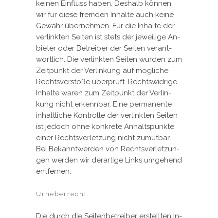
kei­nen Ein­fluss ha­ben. Des­halb kön­nen
wir für die­se frem­den In­hal­te auch kei­ne
Ge­währ über­neh­men. Für die In­hal­te der
ver­link­ten Sei­ten ist stets der je­wei­li­ge An­
bie­ter oder Be­trei­ber der Sei­ten ver­ant­
wort­lich. Die ver­link­ten Sei­ten wur­den zum
Zeit­punkt der Ver­lin­kung auf mög­li­che
Rechts­ver­stö­ße über­prüft. Rechts­wid­ri­ge
In­hal­te wa­ren zum Zeit­punkt der Ver­lin­
kung nicht er­kenn­bar. Ei­ne per­ma­nen­te
in­halt­li­che Kon­trol­le der ver­link­ten Sei­ten
ist je­doch oh­ne kon­kre­te An­halts­punk­te
ei­ner Rechts­ver­let­zung nicht zu­mut­bar.
Bei Be­kannt­wer­den von Rechts­ver­let­zun­
gen wer­den wir der­ar­ti­ge Links um­ge­hend
ent­fer­nen.
Urheberrecht
Die durch die Sei­ten­be­trei­ber er­stell­ten In­