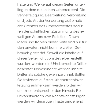
hal­te und Wer­ke auf die­sen Sei­ten un­ter­
lie­gen dem deut­schen Ur­he­ber­recht. Die
Ver­viel­fäl­ti­gung, Be­ar­bei­tung, Ver­brei­tung
und je­de Art der Ver­wer­tung au­ßer­halb
der Gren­zen des Ur­he­ber­rech­tes be­dür­
fen der schrift­li­chen Zu­stim­mung des je­
wei­li­gen Au­tors bzw. Er­stel­lers. Down­
loads und Ko­pi­en die­ser Sei­te sind nur für
den pri­va­ten, nicht kom­mer­zi­el­len Ge­
brauch ge­stat­tet. So­weit die In­hal­te auf
die­ser Sei­te nicht vom Be­trei­ber er­stellt
wur­den, wer­den die Ur­he­ber­rech­te Drit­ter
be­ach­tet. Ins­be­son­de­re wer­den In­hal­te
Drit­ter als sol­che ge­kenn­zeich­net. Soll­ten
Sie trotz­dem auf ei­ne Ur­he­ber­rechts­ver­
let­zung auf­merk­sam wer­den, bit­ten wir
um ei­nen ent­spre­chen­den Hin­weis. Bei
Be­kannt­wer­den von Rechts­ver­let­zun­gen
wer­den wir der­ar­ti­ge In­hal­te um­ge­hend