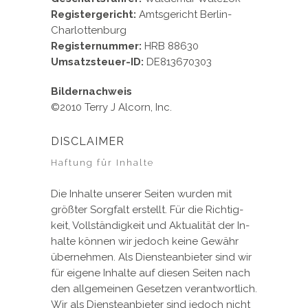
Registergericht:
Amtsgericht Berlin-
Charlottenburg
Registernummer:
HRB 88630
Umsatzsteuer-ID:
DE813670303
Bildernachweis
©2010 Terry J Alcorn, Inc.
DISCLAIMER
Haftung für Inhalte
Die In­hal­te un­se­rer Sei­ten wur­den mit
größ­ter Sorg­falt er­stellt. Für die Rich­tig­
keit, Voll­stän­dig­keit und Ak­tua­li­tät der In­
hal­te kön­nen wir je­doch kei­ne Ge­währ
über­neh­men. Als Diens­te­an­bie­ter sind wir
für ei­ge­ne In­hal­te auf die­sen Sei­ten nach
den all­ge­mei­nen Ge­set­zen ver­ant­wort­lich.
Wir als Diens­te­an­bie­ter sind je­doch nicht