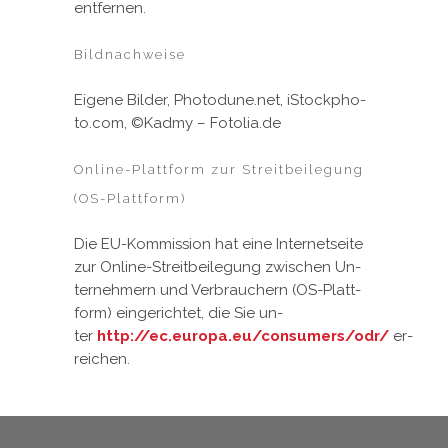
ent­fer­nen.
Bildnachweise
Ei­ge­ne Bil­der, Pho­tod­u­ne.net, iStock­pho­
to.com, ©Kad­my – Fo­to­lia.de
Online-Plattform zur Streitbeilegung
(OS-Plattform)
Die EU-Kom­mis­si­on hat ei­ne In­ter­net­sei­te
zur On­line-Streit­bei­le­gung zwi­schen Un­
ter­neh­mern und Ver­brau­chern (OS-Platt­
form) ein­ge­rich­tet, die Sie un­
ter
http://ec.europa.eu/consumers/odr/
er­
rei­chen.