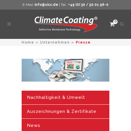
E-Mail:
info@sicc.de
| Tel.:
+49 (0) 30 / 50 01 96-0
0
Such
öffne
Home
»
Unternehmen
»
Presse
Nachhaltigkeit & Umwelt
Auszeichnungen & Zertifikate
News